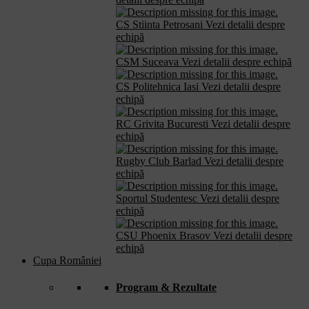
CS Stiinta Petrosani
Vezi detalii despre
echipă
CSM Suceava
Vezi detalii despre echipă
CS Politehnica Iasi
Vezi detalii despre
echipă
RC Grivita Bucuresti
Vezi detalii despre
echipă
Rugby Club Barlad
Vezi detalii despre
echipă
Sportul Studentesc
Vezi detalii despre
echipă
CSU Phoenix Brasov
Vezi detalii despre
echipă
Cupa României
Program & Rezultate