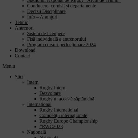
Stadionul Național de Rugby “Arcul de Triumf”
Conducere, comisii și departamente
Decizii Disciplinare
Info – Anunțuri
Tehnic
Antrenori
Sistem de licențiere
Fișă individuală a antrenorului
Program cursuri perfecționare 2024
Download
Contact
Meniu
Știri
Intern
Rugby Intern
Dezvoltare
Rugby în această săptămână
Internațional
Rugby Internațional
Competiții internaționale
Rugby Europe Championship
#RWC2023
Națională
Națională