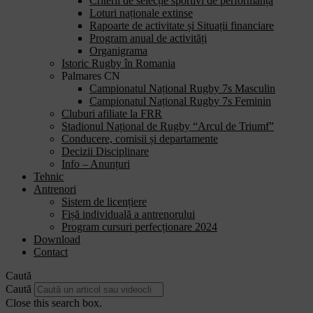
Criterii de selecție sportivi de performanță
Loturi naționale extinse
Rapoarte de activitate și Situații financiare
Program anual de activități
Organigrama
Istoric Rugby în Romania
Palmares CN
Campionatul Național Rugby 7s Masculin
Campionatul Național Rugby 7s Feminin
Cluburi afiliate la FRR
Stadionul Național de Rugby “Arcul de Triumf”
Conducere, comisii și departamente
Decizii Disciplinare
Info – Anunțuri
Tehnic
Antrenori
Sistem de licențiere
Fișă individuală a antrenorului
Program cursuri perfecționare 2024
Download
Contact
Caută
Caută
Close this search box.