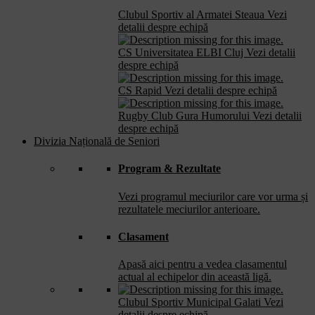
Clubul Sportiv al Armatei Steaua
Vezi
detalii despre echipă
CS Universitatea ELBI Cluj
Vezi detalii
despre echipă
CS Rapid
Vezi detalii despre echipă
Rugby Club Gura Humorului
Vezi detalii
despre echipă
Divizia Națională de Seniori
Program & Rezultate
Vezi programul meciurilor care vor urma și
rezultatele meciurilor anterioare.
Clasament
Apasă aici pentru a vedea clasamentul
actual al echipelor din această ligă.
Clubul Sportiv Municipal Galati
Vezi
detalii despre echipă