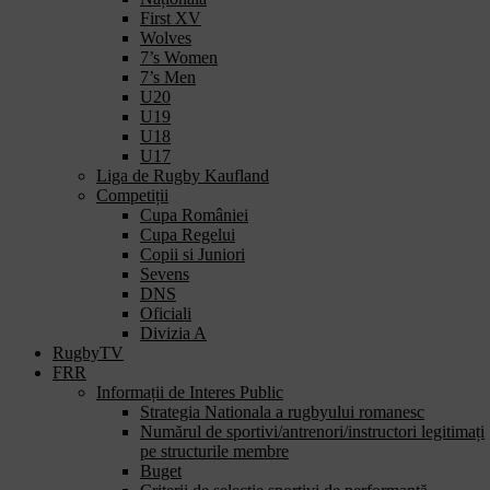
First XV
Wolves
7’s Women
7’s Men
U20
U19
U18
U17
Liga de Rugby Kaufland
Competiții
Cupa României
Cupa Regelui
Copii si Juniori
Sevens
DNS
Oficiali
Divizia A
RugbyTV
FRR
Informații de Interes Public
Strategia Nationala a rugbyului romanesc
Numărul de sportivi/antrenori/instructori legitimați
pe structurile membre
Buget