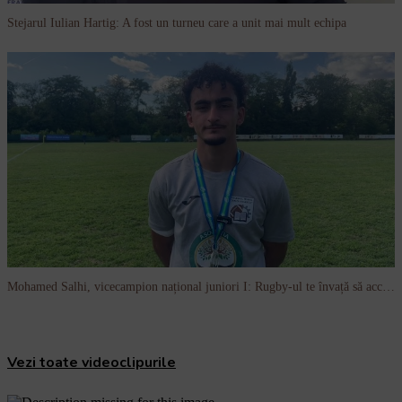
Stejarul Iulian Hartig: A fost un turneu care a unit mai mult echipa
Mohamed Salhi, vicecampion național juniori I: Rugby-ul te învață să accepți și înfrângerile
Vezi toate videoclipurile