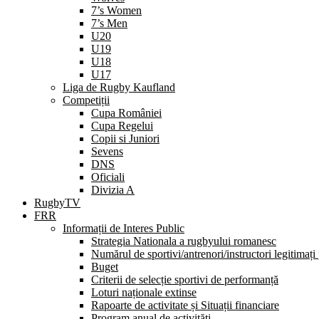
7’s Women
7’s Men
U20
U19
U18
U17
Liga de Rugby Kaufland
Competiții
Cupa României
Cupa Regelui
Copii si Juniori
Sevens
DNS
Oficiali
Divizia A
RugbyTV
FRR
Informații de Interes Public
Strategia Nationala a rugbyului romanesc
Numărul de sportivi/antrenori/instructori legitimați
Buget
Criterii de selecție sportivi de performanță
Loturi naționale extinse
Rapoarte de activitate și Situații financiare
Program anual de activități