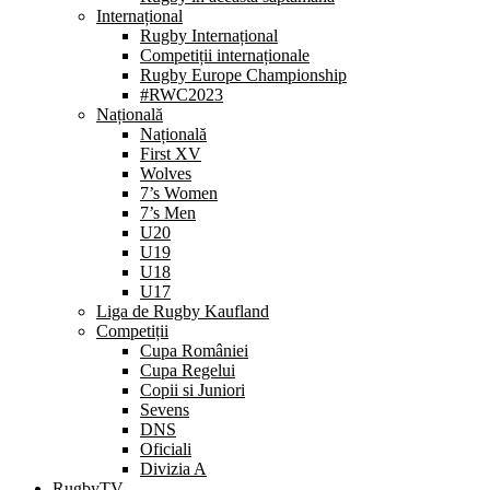
Internațional
Rugby Internațional
Competiții internaționale
Rugby Europe Championship
#RWC2023
Națională
Națională
First XV
Wolves
7’s Women
7’s Men
U20
U19
U18
U17
Liga de Rugby Kaufland
Competiții
Cupa României
Cupa Regelui
Copii si Juniori
Sevens
DNS
Oficiali
Divizia A
RugbyTV