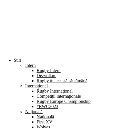
Știri
Intern
Rugby Intern
Dezvoltare
Rugby în această săptămână
Internațional
Rugby Internațional
Competiții internaționale
Rugby Europe Championship
#RWC2023
Națională
Națională
First XV
Wolves