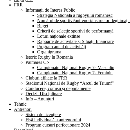
FRR
Informații de Interes Public
Strategia Nationala a rugbyului romanesc
Numărul de sportivi/antrenori/instructori legitimați
Buget
Criterii de selecție sportivi de performanță
Loturi naționale extinse
Rapoarte de activitate și Situații financiare
Program anual de activități
Organigrama
Istoric Rugby în Romania
Palmares CN
Campionatul Național Rugby 7s Masculin
Campionatul Național Rugby 7s Feminin
Cluburi afiliate la FRR
Stadionul Național de Rugby “Arcul de Triumf”
Conducere, comisii și departamente
Decizii Disciplinare
Info – Anunțuri
Tehnic
Antrenori
Sistem de licențiere
Fișă individuală a antrenorului
Program cursuri perfecționare 2024