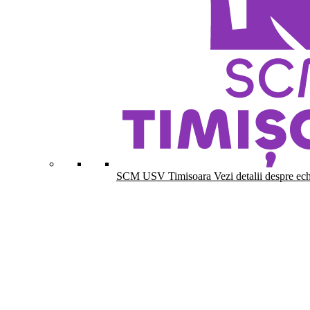
SCM USV Timisoara
Vezi detalii despre ec