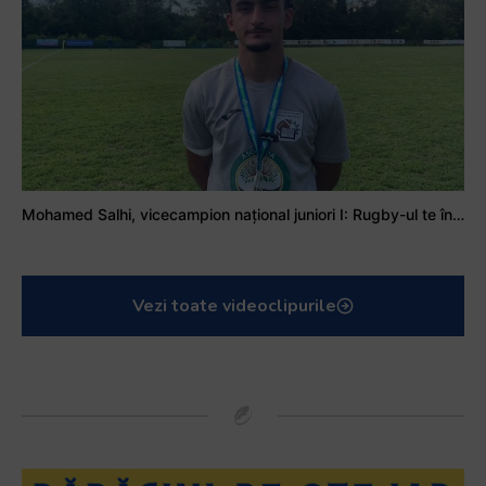
Mohamed Salhi, vicecampion național juniori I: Rugby-ul te învață să accepți și înfrângerile
Vezi toate videoclipurile