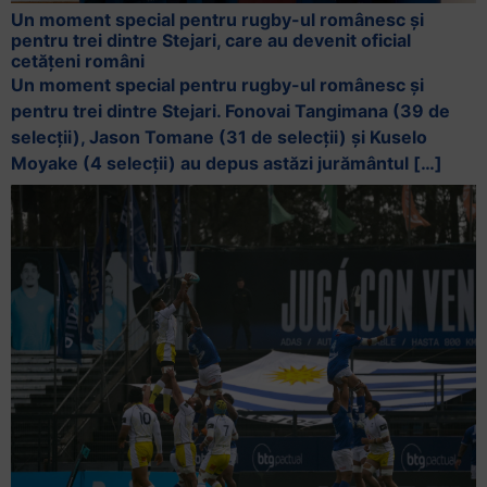
Un moment special pentru rugby-ul românesc și
+
pentru trei dintre Stejari, care au devenit oficial
/".
cetățeni români
This
Un moment special pentru rugby-ul românesc și
shortcut
pentru trei dintre Stejari. Fonovai Tangimana (39 de
activates
selecții), Jason Tomane (31 de selecții) și Kuselo
the
Moyake (4 selecții) au depus astăzi jurământul […]
screen
reader
to
help
you
navigate
and
interact
with
the
content.