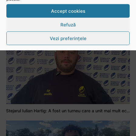
Accept cookies
Refuză
Stejarul Logan Weidner: Echipa a muncit mult, iar asta se va vedea în meciurile de la Nations Cup
Vezi preferințele
Stejarul Iulian Hartig: A fost un turneu care a unit mai mult echipa