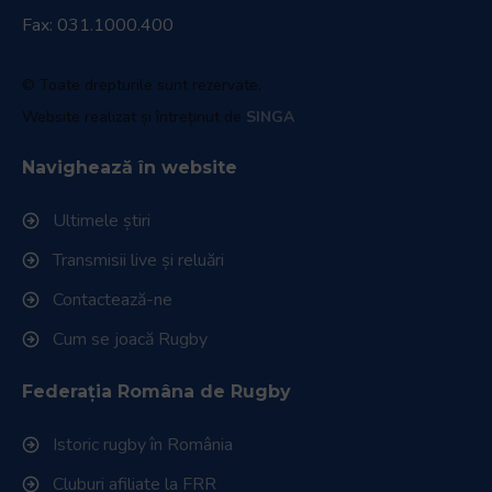
Fax: 031.1000.400
© Toate drepturile sunt rezervate.
Website realizat și întreținut de
SINGA
Navighează în website
Ultimele știri
Transmisii live și reluări
Contactează-ne
Cum se joacă Rugby
Federația Româna de Rugby
Istoric rugby în România
Cluburi afiliate la FRR