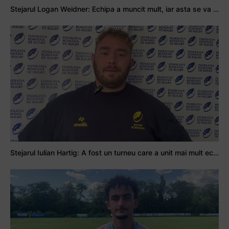
Stejarul Logan Weidner: Echipa a muncit mult, iar asta se va vedea în meciurile de la Nations Cup
Stejarul Iulian Hartig: A fost un turneu care a unit mai mult echipa