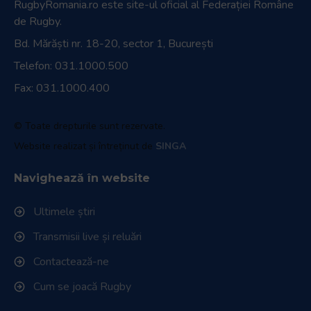
RugbyRomania.ro
este site-ul oficial al Federației Române
de Rugby.
Bd. Mărăști nr. 18-20, sector 1, București
Telefon:
031.1000.500
Fax: 031.1000.400
© Toate drepturile sunt rezervate.
Website realizat și întreținut de
SINGA
Navighează în website
Ultimele știri
Transmisii live și reluări
Contactează-ne
Cum se joacă Rugby