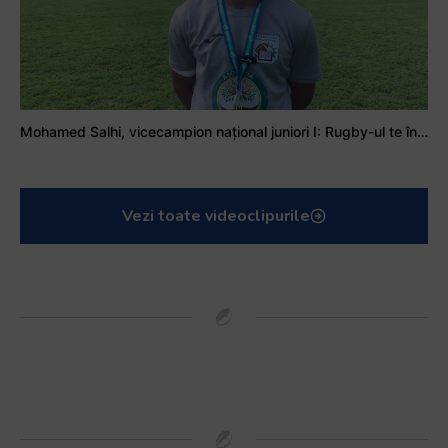
Mohamed Salhi, vicecampion național juniori I: Rugby-ul te învață să accepți și înfrângerile
Vezi toate videoclipurile