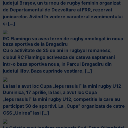
județul Brașov, un turneu de rugby feminin organizat
de Departamentul de Dezvoltare al FRR, rezervat
junioarelor. Având în vedere caracterul evenimentului
și […]
RC Flamingo va avea teren de rugby omologat in noua
baza sportiva de la Bragadiru
Cu o activitate de 25 de ani in rugbyul romanesc,
clubul RC Flamingo activeaza de cateva saptamani
intr-o baza sportiva noua, in Parcul Bragadiru din
judetul Ilfov. Baza cuprinde vestiare, […]
La Iasi a avut loc Cupa „Iepurasului” la mini rugby U12
Duminica, 17 aprilie, la Iasi, a avut loc Cupa
„Iepurasului” la mini rugby U12, competitie la care au
participat 50 de sportivi. La „Cupa” organizata de catre
CSS „Unirea” Iasi […]
La Galati a avut loc faza regionala Sud-Est a Olimpiadei