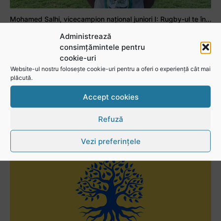
Mohamed Salhi, vicecampion național juniori I: Rugby-ul te învață să accepți și înfrângerile
Administrează
consimțămintele pentru
cookie-uri
Vezi toate videoclipurile
Website-ul nostru folosește cookie-uri pentru a oferi o experiență cât mai
plăcută.
Accept cookies
Refuză
Vezi preferințele