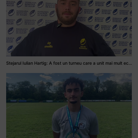
Stejarul Iulian Hartig: A fost un turneu care a unit mai mult echipa