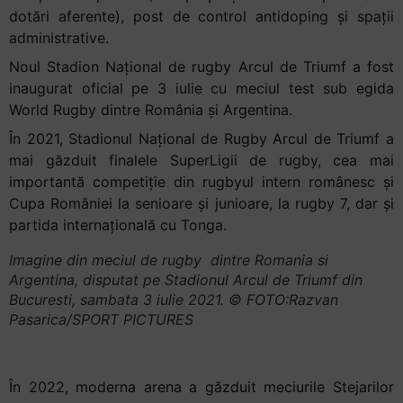
și
dotări aferente), post de control antidoping și spații
să
administrative.
interacționați
Noul Stadion Național de rugby Arcul de Triumf a fost
cu
inaugurat oficial pe 3 iulie cu meciul test sub egida
conținutul.
World Rugby dintre România și Argentina.
În 2021, Stadionul Național de Rugby Arcul de Triumf a
mai găzduit finalele SuperLigii de rugby, cea mai
importantă competiție din rugbyul intern românesc și
Cupa României la senioare și junioare, la rugby 7, dar și
partida internațională cu Tonga.
Imagine din meciul de rugby dintre Romania si
Argentina, disputat pe Stadionul Arcul de Triumf din
Bucuresti, sambata 3 iulie 2021. © FOTO:Razvan
Pasarica/SPORT PICTURES
În 2022, moderna arena a găzduit meciurile Stejarilor