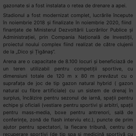
gazonate si a fost instalata o retea de drenare a apei.
Accessibility,
apăsați
Stadionul a fost modernizat complet, lucrările începute
„Ctrl
în noiembrie 2018 și finalizate în noiembrie 2020, fiind
+
finanțate de Ministerul Dezvoltării Lucrărilor Publice și
/”
Administrației, prin Compania Națională de Investiții,
Această
proiectul noului complex fiind realizat de către clujenii
comandă
de la „Dico și Țigănaș”.
rapidă
Arena are o capacitate de 8.100 locuri și beneficiază de
activează
un teren utilizabil pentru competiții sportive, cu
cititorul
dimensiuni totale de 120 m x 80 m prevăzut cu o
de
suprafața de joc de tip gazon natural hybrid ( gazon
ecran
natural cu fibre artificiale) cu un sistem de drenaj în
pentru
surplus, încălzire pentru sezonul de iarnă, spații pentru
a
echipe și oficiali (vestiare pentru sportivi și arbitri, spații
vă
pentru mass-media, boxe pentru antrenori, sală de
ajuta
conferințe, zonă de flash interviu etc.), puncte de prim
să
ajutor pentru spectatori, la fiecare tribună, centru de
navigați
recuperare sportivi (de tip spa şi medicină sportivă cu