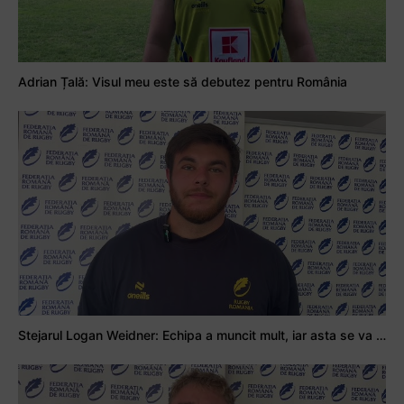
Adrian Țală: Visul meu este să debutez pentru România
Stejarul Logan Weidner: Echipa a muncit mult, iar asta se va vedea în meciurile de la Nations Cup