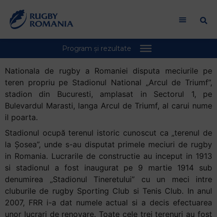
Bun
venit
la
cititorul
de
ecran
Nationala de rugby a Romaniei disputa meciurile pe
All
teren propriu pe Stadionul National „Arcul de Triumf”,
in
stadion din Bucuresti, amplasat in Sectorul 1, pe
One
Bulevardul Marasti, langa Arcul de Triumf, al carui nume
Accessibility
il poarta.
Pentru
Stadionul ocupă terenul istoric cunoscut ca „terenul de
a
la Șosea”, unde s-au disputat primele meciuri de rugby
porni
in Romania. Lucrarile de constructie au inceput in 1913
cititorul
si stadionul a fost inaugurat pe 9 martie 1914 sub
de
denumirea „Stadionul Tineretului” cu un meci intre
ecran
cluburile de rugby Sporting Club si Tenis Club. In anul
All
2007, FRR i-a dat numele actual si a decis efectuarea
in
unor lucrari de renovare. Toate cele trei terenuri au fost
One