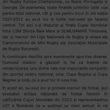
din Rugby Europe Championsip, cu Rusia, Portugalia și
Georgia. De asemenea, toate finalele juniorilor (atât cea
pentru titlul național, cât și cea pentru locul 3) din ediția
2021-2022 au avut loc în lunile mai-iunie pe terenul
central. Tot aici s-a disputat și finala Cupei României
între CSM Știința Baia Mare și SCMUSAMVB Timișoara,
dar și meciuri din Liga Națională de Rugby și etape ale
Campionatului de Mini Rugby ale Asociației Municipale
de Rugby București,
În continuare deschis spre evenimente sportive diverse,
frumosul stadion a găzduit la fel ca înainte de
modernizarea, una dintre cele mai importante competiții
din sportul nostru național, oina: Cupa Regelui și Cupa
Reginei la oină, ce a avut loc în luna mai.
În acest an, au avut loc și primele meciuri de fotbal, aici
evoluând echipa națională de fotbal feminin în
calificările Cupei Mondiale din 2023 și reprezentantiva
U21 a României ce a susținut un meci amical. În ce