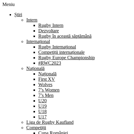
Meniu
Știri
Intern
Rugby Intern
Dezvoltare
Rugby în această săptămână
Internațional
Rugby Internațional
Competiții internaționale
Rugby Europe Championship
#RWC2023
Națională
Națională
First XV
Wolves
7’s Women
7’s Men
U20
U19
U18
U17
Liga de Rugby Kaufland
Competiții
Cupa României