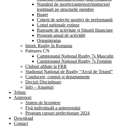
Numărul de sportivi/antrenori/instructori
legitimați pe structurile membre
Buget
Criterii de selecție sportivi de performanță
Loturi naționale extinse
Rapoarte de activitate și Situații financiare
Program anual de activități
Organigrama
Istoric Rugby în Romania
Palmares CN
Campionatul Național Rugby 7s Masculin
Campionatul Național Rugby 7s Feminin
Cluburi afiliate la FRR
Stadionul Național de Rugby “Arcul de Triumf”
Conducere, comisii și departamente
Decizii Disciplinare
Info – Anunțuri
Tehnic
Antrenori
Sistem de licențiere
Fișă individuală a antrenorului
Program cursuri perfecționare 2024
Download
Contact