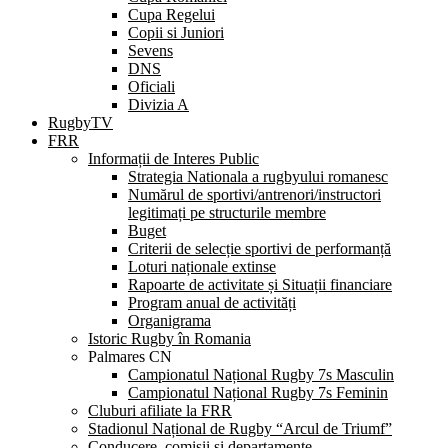
Cupa Regelui
Copii si Juniori
Sevens
DNS
Oficiali
Divizia A
RugbyTV
FRR
Informații de Interes Public
Strategia Nationala a rugbyului romanesc
Numărul de sportivi/antrenori/instructori
legitimați pe structurile membre
Buget
Criterii de selecție sportivi de performanță
Loturi naționale extinse
Rapoarte de activitate și Situații financiare
Program anual de activități
Organigrama
Istoric Rugby în Romania
Palmares CN
Campionatul Național Rugby 7s Masculin
Campionatul Național Rugby 7s Feminin
Cluburi afiliate la FRR
Stadionul Național de Rugby “Arcul de Triumf”
Conducere, comisii și departamente