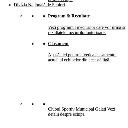
Divizia Națională de Seniori
Program & Rezultate
Vezi programul meciurilor care vor urma și
rezultatele meciurilor anterioare.
Clasament
Apasă aici pentru a vedea clasamentul
actual al echipelor din această ligă.
Clubul Sportiv Municipal Galati
Vezi
detalii despre echipă