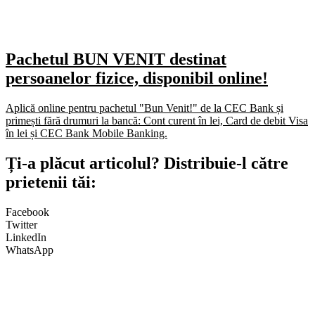
Pachetul BUN VENIT destinat
persoanelor fizice, disponibil online!
Aplică online pentru pachetul "Bun Venit!" de la CEC Bank și
primești fără drumuri la bancă: Cont curent în lei, Card de debit Visa
în lei și CEC Bank Mobile Banking.​
Ți-a plăcut articolul? Distribuie-l către
prietenii tăi:
Facebook
Twitter
LinkedIn
WhatsApp