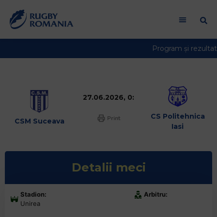
27.06.2026, 0:
CS Politehnica
Print
CSM Suceava
Iasi
Detalii meci
Stadion:
Arbitru:
Unirea