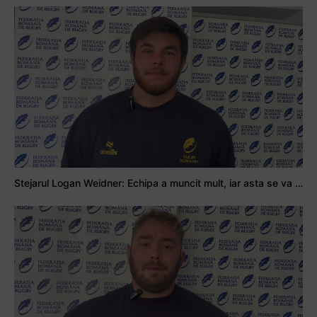
Stejarul Logan Weidner: Echipa a muncit mult, iar asta se va vedea în meciurile de la Nations Cup