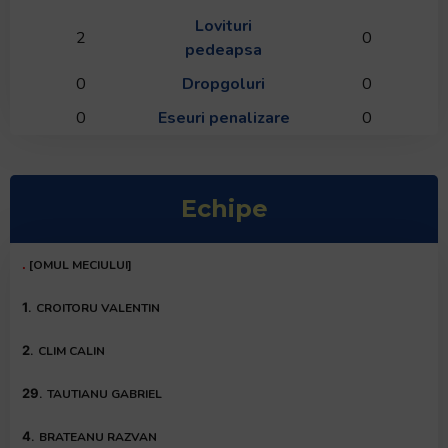
Lovituri
2
0
pedeapsa
0
Dropgoluri
0
0
Eseuri penalizare
0
Echipe
.
[OMUL MECIULUI]
1
.
CROITORU VALENTIN
2
.
CLIM CALIN
29
.
TAUTIANU GABRIEL
4
.
BRATEANU RAZVAN