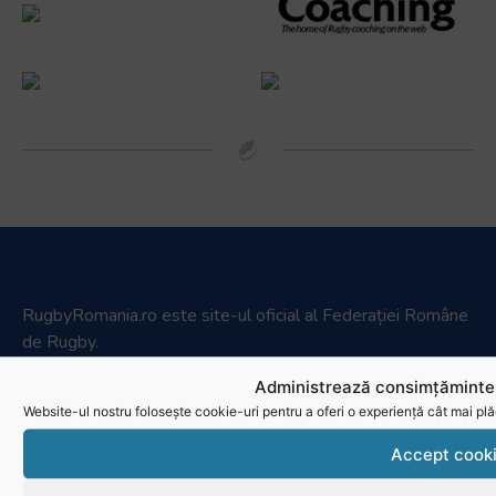
RugbyRomania.ro
este site-ul oficial al Federației Române
de Rugby.
Bd. Mărăști nr. 18-20, sector 1, București
Administrează consimțămintel
Telefon:
031.1000.500
Website-ul nostru folosește cookie-uri pentru a oferi o experiență cât mai plă
Fax: 031.1000.400
Accept cook