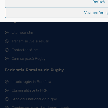
Refuză
© Toate drepturile sunt rezervate.
Website realizat și întreținut de
SINGA
Vezi preferin
Navighează în website
Ultimele știri
Transmisii live și reluări
Contactează-ne
Cum se joacă Rugby
Federația Româna de Rugby
Istoric rugby în România
Cluburi afiliate la FRR
Stadionul național de rugby
Conducere, comisii și departamente