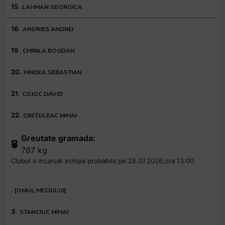
15
.
LAHMAN GEORGICA
16
.
ANDRIES ANDREI
19
.
CHIRILA BOGDAN
20
.
HIRDEA SEBASTIAN
21
.
COJOC DAVID
22
.
CREȚULEAC MIHAI
Greutate gramada:
787 kg
Clubul a incarcat echipa probabila pe 28.07.2026,ora 13:00
.
[OMUL MECIULUI]
3
.
STANCIUC MIHAI