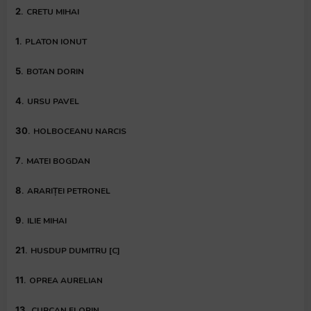
2
.
CRETU MIHAI
1
.
PLATON IONUT
5
.
BOTAN DORIN
4
.
URSU PAVEL
30
.
HOLBOCEANU NARCIS
7
.
MATEI BOGDAN
8
.
ARARIȚEI PETRONEL
9
.
ILIE MIHAI
21
.
HUSDUP DUMITRU [C]
11
.
OPREA AURELIAN
13
.
CURCAN FLORIN