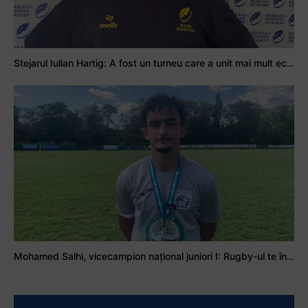
Stejarul Iulian Hartig: A fost un turneu care a unit mai mult echipa
Mohamed Salhi, vicecampion național juniori I: Rugby-ul te învață să accepți și înfrângerile