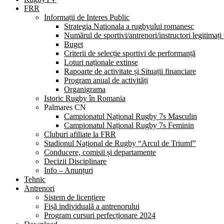
FRR
Informații de Interes Public
Strategia Nationala a rugbyului romanesc
Numărul de sportivi/antrenori/instructori legitimați
Buget
Criterii de selecție sportivi de performanță
Loturi naționale extinse
Rapoarte de activitate și Situații financiare
Program anual de activități
Organigrama
Istoric Rugby în Romania
Palmares CN
Campionatul Național Rugby 7s Masculin
Campionatul Național Rugby 7s Feminin
Cluburi afiliate la FRR
Stadionul Național de Rugby “Arcul de Triumf”
Conducere, comisii și departamente
Decizii Disciplinare
Info – Anunțuri
Tehnic
Antrenori
Sistem de licențiere
Fișă individuală a antrenorului
Program cursuri perfecționare 2024