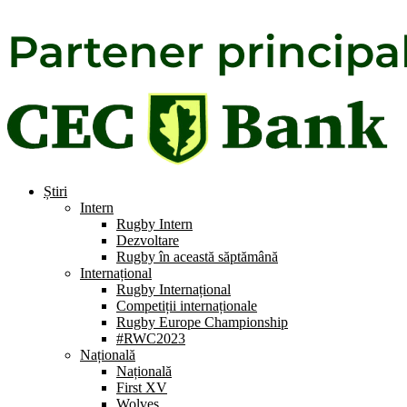
Știri
Intern
Rugby Intern
Dezvoltare
Rugby în această săptămână
Internațional
Rugby Internațional
Competiții internaționale
Rugby Europe Championship
#RWC2023
Națională
Națională
First XV
Wolves