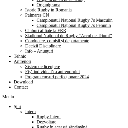
Organigrama
Istoric Rugby în Romania
Palmares CN
Campionatul Național Rugby 7s Masculin
Campionatul Național Rugby 7s Feminin
Cluburi afiliate la FRR
Stadionul Național de Rugby “Arcul de Triumf”
Conducere, comisii și departamente
Decizii Disciplinare
Info – Anunțuri
Tehnic
Antrenori
Sistem de licențiere
Fișă individuală a antrenorului
Program cursuri perfecționare 2024
Download
Contact
Meniu
Știri
Intern
Rugby Intern
Dezvoltare
Rugby în această săptămână