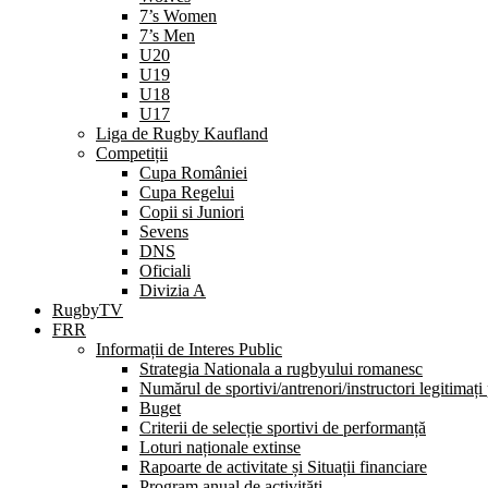
7’s Women
7’s Men
U20
U19
U18
U17
Liga de Rugby Kaufland
Competiții
Cupa României
Cupa Regelui
Copii si Juniori
Sevens
DNS
Oficiali
Divizia A
RugbyTV
FRR
Informații de Interes Public
Strategia Nationala a rugbyului romanesc
Numărul de sportivi/antrenori/instructori legitimați
Buget
Criterii de selecție sportivi de performanță
Loturi naționale extinse
Rapoarte de activitate și Situații financiare
Program anual de activități