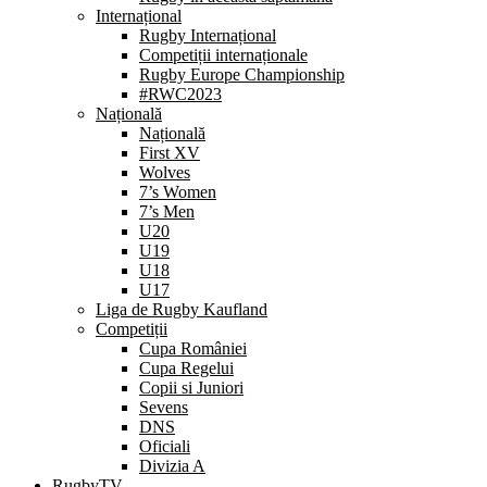
Internațional
Rugby Internațional
Competiții internaționale
Rugby Europe Championship
#RWC2023
Națională
Națională
First XV
Wolves
7’s Women
7’s Men
U20
U19
U18
U17
Liga de Rugby Kaufland
Competiții
Cupa României
Cupa Regelui
Copii si Juniori
Sevens
DNS
Oficiali
Divizia A
RugbyTV