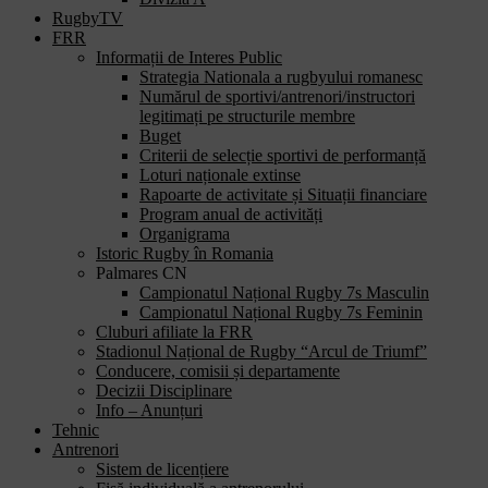
RugbyTV
FRR
Informații de Interes Public
Strategia Nationala a rugbyului romanesc
Numărul de sportivi/antrenori/instructori
legitimați pe structurile membre
Buget
Criterii de selecție sportivi de performanță
Loturi naționale extinse
Rapoarte de activitate și Situații financiare
Program anual de activități
Organigrama
Istoric Rugby în Romania
Palmares CN
Campionatul Național Rugby 7s Masculin
Campionatul Național Rugby 7s Feminin
Cluburi afiliate la FRR
Stadionul Național de Rugby “Arcul de Triumf”
Conducere, comisii și departamente
Decizii Disciplinare
Info – Anunțuri
Tehnic
Antrenori
Sistem de licențiere