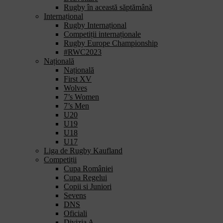
Rugby în această săptămână
Internațional
Rugby Internațional
Competiții internaționale
Rugby Europe Championship
#RWC2023
Națională
Națională
First XV
Wolves
7’s Women
7’s Men
U20
U19
U18
U17
Liga de Rugby Kaufland
Competiții
Cupa României
Cupa Regelui
Copii si Juniori
Sevens
DNS
Oficiali
Divizia A