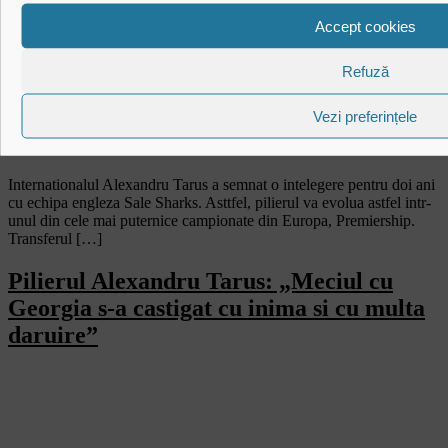
Accept cookies
Refuză
Vezi preferințele
Internationalul Alexandru Tarus a semnat o intelegere pentru doi ani
cu echipa engleza Sale Sharks. Asttfel, pilierul va evolua astfel intr-
unul din cele mai puternice campionate din Europa, Premiership.
Transferul […]
Pilierul Alexandru Tarus: „Meciul cu
Georgia s-a castigat cu inima si cu multa
daruire”