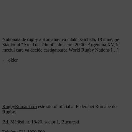
Nationala de rugby a Romaniei va intalni sambata, 18 iunie, pe
Stadionul “Arcul de Triumf”, de la ora 20:00, Argentina XV, in
meciul care va decide castigatoarea World Rugby Nations […]
←
older
RugbyRomania.ro
este site-ul oficial al Federației Române de
Rugby.
Bd. Mărăști nr. 18-20, sector 1, București
Telefon:
031.1000.500