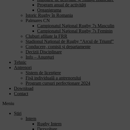
Program anual de activități
Organigrama
Istoric Rugby în Romania
Palmares CN
Campionatul Național Rugby 7s Masculin
Campionatul Național Rugby 7s Feminin
Cluburi afiliate la FRR
Stadionul Național de Rugby “Arcul de Triumf”
Conducere, comisii și departamente
Decizii Disciplinare
Info – Anunțuri
Tehnic
Antrenori
Sistem de licențiere
Fișă individuală a antrenorului
Program cursuri perfecționare 2024
Download
Contact
Meniu
Știri
Intern
Rugby Intern
Dezvoltare