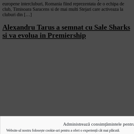
europene intercluburi, Romania fiind reprezentata de o echipa de
club, Timisoara Saracens si de mai multi Stejari care activeaza la
cluburi din […]
Alexandru Tarus a semnat cu Sale Sharks
si va evolua in Premiership
Administrează consimțămintele pentru
Website-ul nostru folosește cookie-uri pentru a oferi o experiență cât mai plăcută.