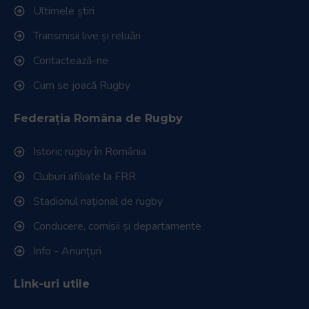
și
Ultimele știri
să
Transmisii live și reluări
interacționați
cu
Contactează-ne
conținutul.
Cum se joacă Rugby
Federația Româna de Rugby
Istoric rugby în România
Cluburi afiliate la FRR
Stadionul național de rugby
Conducere, comisii și departamente
Info - Anunțuri
Link-uri utile