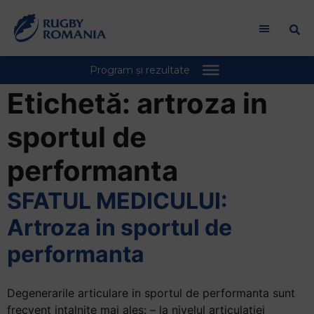
Bun
venit
la
cititorul
de
ecran
Etichetă:
artroza in
All
in
sportul de
One
Accessibility
performanta
Pentru
a
SFATUL MEDICULUI:
porni
Artroza in sportul de
cititorul
de
performanta
ecran
All
Degenerarile articulare in sportul de performanta sunt
in
frecvent intalnite mai ales: – la nivelul articulatiei
One