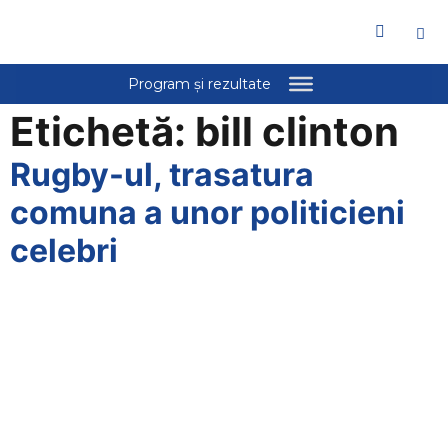
Welcome
to
All
in
One
Etichetă:
bill clinton
Accessibility
screen
Rugby-ul, trasatura
reader.
To
comuna a unor politicieni
start
celebri
the
All
in
One
Accessibility
screen
reader,
press
"Ctrl