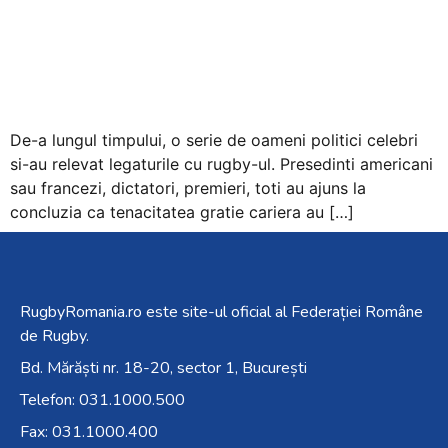
+
/".
This
shortcut
activates
the
De-a lungul timpului, o serie de oameni politici celebri
screen
si-au relevat legaturile cu rugby-ul. Presedinti americani
reader
sau francezi, dictatori, premieri, toti au ajuns la
to
concluzia ca tenacitatea gratie cariera au […]
help
you
navigate
and
RugbyRomania.ro
este site-ul oficial al Federației Române
interact
de Rugby.
with
Bd. Mărăști nr. 18-20, sector 1, București
the
Telefon:
031.1000.500
content.
Fax: 031.1000.400