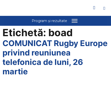
Bun
venit
la
cititorul
de
Etichetă:
boad
ecran
All
COMUNICAT Rugby Europe
in
One
privind reuniunea
Accessibility
telefonica de luni, 26
Pentru
a
martie
porni
cititorul
de
ecran
All
in
One