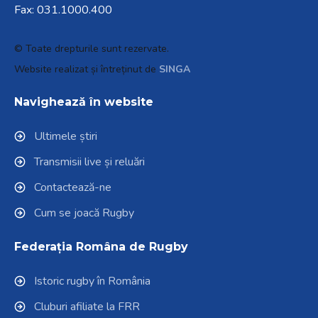
și
Fax: 031.1000.400
să
interacționați
© Toate drepturile sunt rezervate.
cu
Website realizat și întreținut de
SINGA
conținutul.
Navighează în website
Ultimele știri
Transmisii live și reluări
Contactează-ne
Cum se joacă Rugby
Federația Româna de Rugby
Istoric rugby în România
Cluburi afiliate la FRR