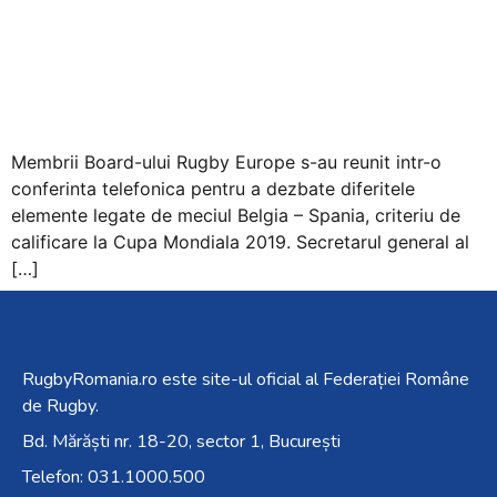
Accessibility,
apăsați
„Ctrl
+
/”
Această
Membrii Board-ului Rugby Europe s-au reunit intr-o
comandă
conferinta telefonica pentru a dezbate diferitele
rapidă
elemente legate de meciul Belgia – Spania, criteriu de
activează
calificare la Cupa Mondiala 2019. Secretarul general al
cititorul
[…]
de
ecran
pentru
a
RugbyRomania.ro
este site-ul oficial al Federației Române
vă
de Rugby.
ajuta
Bd. Mărăști nr. 18-20, sector 1, București
să
navigați
Telefon:
031.1000.500