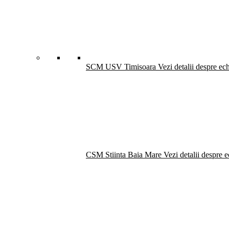
SCM USV Timisoara
Vezi detalii despre ec
CSM Stiinta Baia Mare
Vezi detalii despre 