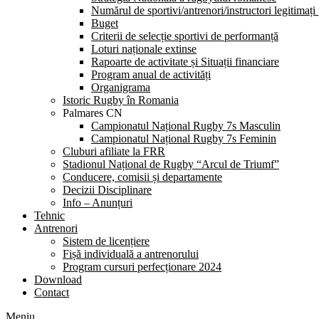
Numărul de sportivi/antrenori/instructori legitimați
Buget
Criterii de selecție sportivi de performanță
Loturi naționale extinse
Rapoarte de activitate și Situații financiare
Program anual de activități
Organigrama
Istoric Rugby în Romania
Palmares CN
Campionatul Național Rugby 7s Masculin
Campionatul Național Rugby 7s Feminin
Cluburi afiliate la FRR
Stadionul Național de Rugby “Arcul de Triumf”
Conducere, comisii și departamente
Decizii Disciplinare
Info – Anunțuri
Tehnic
Antrenori
Sistem de licențiere
Fișă individuală a antrenorului
Program cursuri perfecționare 2024
Download
Contact
Meniu