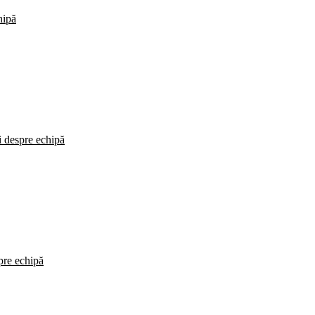
hipă
i despre echipă
spre echipă