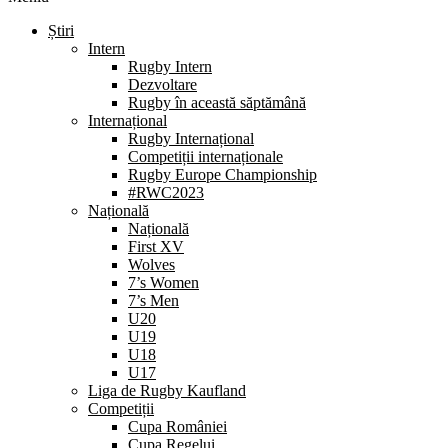
Știri
Intern
Rugby Intern
Dezvoltare
Rugby în această săptămână
Internațional
Rugby Internațional
Competiții internaționale
Rugby Europe Championship
#RWC2023
Națională
Națională
First XV
Wolves
7’s Women
7’s Men
U20
U19
U18
U17
Liga de Rugby Kaufland
Competiții
Cupa României
Cupa Regelui