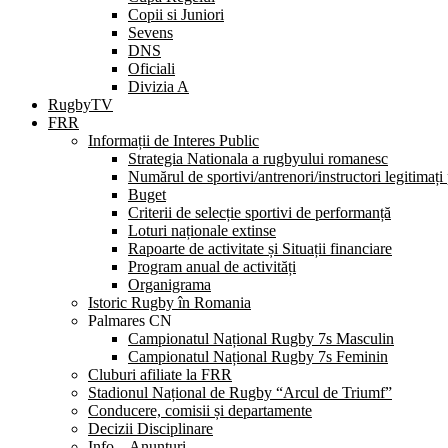
Copii si Juniori
Sevens
DNS
Oficiali
Divizia A
RugbyTV
FRR
Informații de Interes Public
Strategia Nationala a rugbyului romanesc
Numărul de sportivi/antrenori/instructori legitimați
Buget
Criterii de selecție sportivi de performanță
Loturi naționale extinse
Rapoarte de activitate și Situații financiare
Program anual de activități
Organigrama
Istoric Rugby în Romania
Palmares CN
Campionatul Național Rugby 7s Masculin
Campionatul Național Rugby 7s Feminin
Cluburi afiliate la FRR
Stadionul Național de Rugby “Arcul de Triumf”
Conducere, comisii și departamente
Decizii Disciplinare
Info – Anunțuri