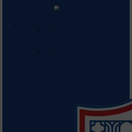
echipă
Rugby Club Gura Humorului
Vezi
detalii despre echipă
Divizia Națională de Seniori
Program & Rezultate
Vezi programul meciurilor care vor
urma și rezultatele meciurilor
anterioare.
Clasament
Apasă aici pentru a vedea
clasamentul actual al echipelor din
această ligă.