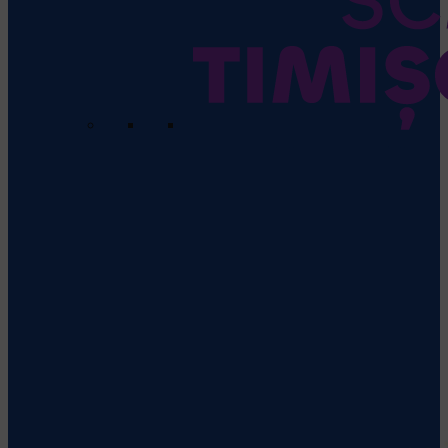
SCM USV Timisoara
Vezi detalii
despre echipă