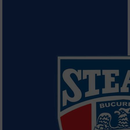
CS Dinamo Bucuresti
Vezi detalii
despre echipă