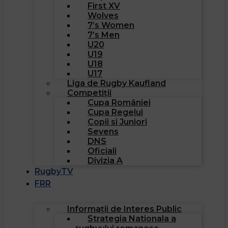
First XV
Wolves
7’s Women
7’s Men
U20
U19
U18
U17
Liga de Rugby Kaufland
Competiții
Cupa României
Cupa Regelui
Copii si Juniori
Sevens
DNS
Oficiali
Divizia A
RugbyTV
FRR
Informații de Interes Public
Strategia Nationala a