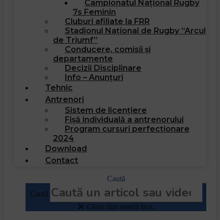
Campionatul Național Rugby
7s Feminin
Cluburi afiliate la FRR
Stadionul Național de Rugby “Arcul
de Triumf”
Conducere, comisii și
departamente
Decizii Disciplinare
Info – Anunțuri
Tehnic
Antrenori
Sistem de licențiere
Fișă individuală a antrenorului
Program cursuri perfecționare
2024
Download
Contact
Caută
Caută
Close this search box.