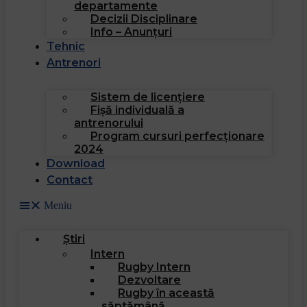
departamente
Decizii Disciplinare
Info – Anunțuri
Tehnic
Antrenori
Sistem de licențiere
Fișă individuală a
antrenorului
Program cursuri perfecționare
2024
Download
Contact
Meniu
Știri
Intern
Rugby Intern
Dezvoltare
Rugby în această
săptămână