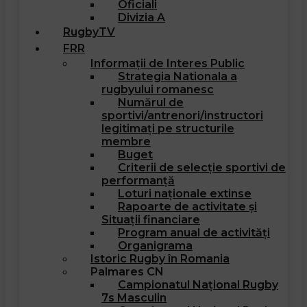
Oficiali
Divizia A
RugbyTV
FRR
Informații de Interes Public
Strategia Nationala a
rugbyului romanesc
Numărul de
sportivi/antrenori/instructori
legitimați pe structurile
membre
Buget
Criterii de selecție sportivi de
performanță
Loturi naționale extinse
Rapoarte de activitate și
Situații financiare
Program anual de activități
Organigrama
Istoric Rugby în Romania
Palmares CN
Campionatul Național Rugby
7s Masculin