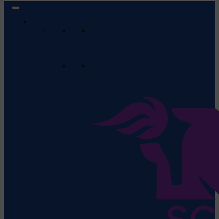
Liga de Rugby Kaufland
Program & Rezultate
Vezi programul meciurilor care vor
urma și rezultatele meciurilor
anterioare.
Clasament
Apasă aici pentru a vedea
clasamentul actual al echipelor din
această ligă.