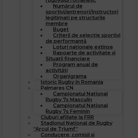
rugbyului romanesc
Numărul de
sportivi/antrenori/instructori
legitimați pe structurile
membre
Buget
Criterii de selecție sportivi
de performanță
Loturi naționale extinse
Rapoarte de activitate și
Situații financiare
Program anual de
activități
Organigrama
Istoric Rugby în Romania
Palmares CN
Campionatul Național
Rugby 7s Masculin
Campionatul Național
Rugby 7s Feminin
Cluburi afiliate la FRR
Stadionul Național de Rugby
“Arcul de Triumf”
Conducere, comisii și