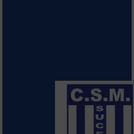
CS Stiinta Petrosani
Vezi detalii
despre echipă