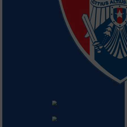
Clubul Sportiv al Armatei Steaua
Vezi detalii despre echipă
CS Universitatea ELBI Cluj
Vezi
detalii despre echipă
CS Rapid
Vezi detalii despre