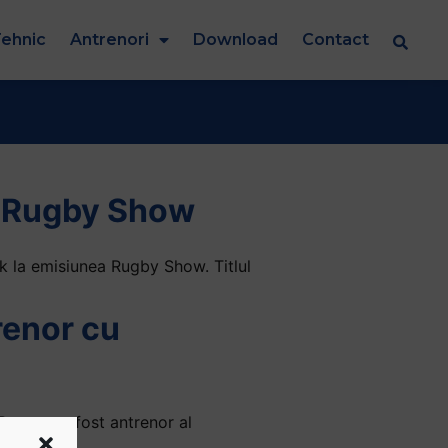
ehnic
Antrenori
Download
Contact
la Rugby Show
isk la emisiunea Rugby Show. Titlul
renor cu
Branescu, fost antrenor al