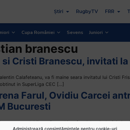
Știri
RugbyTV
FRR
T
niori
Cupa României
Sevens
Juniori
stian branescu
 si Cristi Branescu, invitati 
lentin Calafeteanu, va fi maine seara invitatul lui Cristi Fr
 obtinut in SuperLiga CEC […]
ena Farul, Ovidiu Carcei ant
M Bucuresti
at antrenorul. Mircea Paraschiv a fost inlocuit de Cristian 
Administrează consimțămintele pentru cookie-uri
curesti. Branescu spune ca este o onoare sa […]