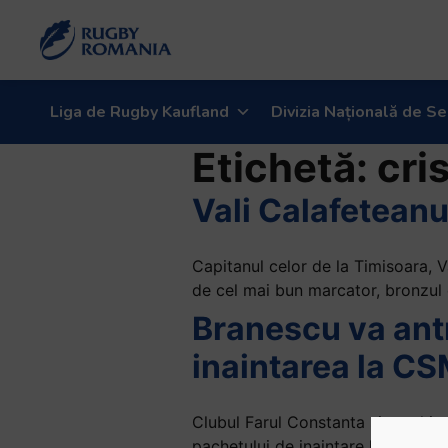
Welcome
to
All
in
One
Liga de Rugby Kaufland
Divizia Națională de Se
Accessibility
Etichetă:
cri
screen
reader.
Vali Calafeteanu
To
start
the
Capitanul celor de la Timisoara, Va
All
de cel mai bun marcator, bronzul
in
Branescu va antr
One
Accessibility
inaintarea la CS
screen
reader,
press
Clubul Farul Constanta si-a schimb
"Ctrl
pachetului de inaintare la CSM Bu