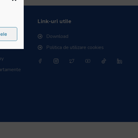
Rugby
Link-uri utile
țele
Download
Politica de utilizare cookies
by
partamente