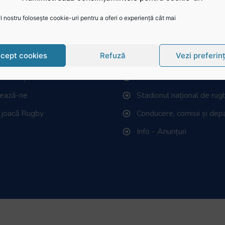
 nostru folosește cookie-uri pentru a oferi o experiență cât mai
ză în website
Federația Româna de 
cept cookies
Refuză
Vezi preferin
 știri
Istoric rugby în România
i live și reluări
Cluburi afiliate la FRR
tează-ne
Stadionul național de rug
 joacă Rugby
Conducere, comisii și de
Info - Anunțuri