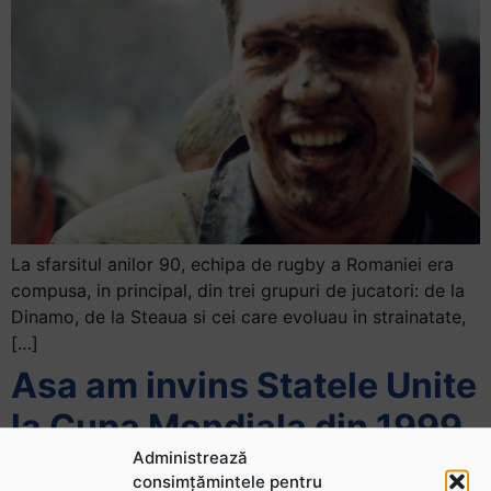
La sfarsitul anilor 90, echipa de rugby a Romaniei era
compusa, in principal, din trei grupuri de jucatori: de la
Dinamo, de la Steaua si cei care evoluau in strainatate,
[…]
Asa am invins Statele Unite
la Cupa Mondiala din 1999
Administrează
consimțămintele pentru