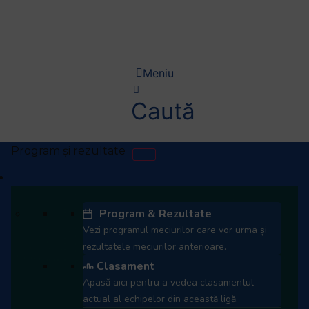
Welcome
to
All
in
Meniu
One
Accessibility
Caută
screen
reader.
To
start
the
Etichetă:
Liga de Rugby Kaufland
cupei
All
in
romaniei
Program & Rezultate
One
Vezi programul meciurilor care vor urma și
Accessibility
Finala Cupei Romaniei,
rezultatele meciurilor anterioare.
screen
Clasament
dintre CSM Bucuresti si
reader,
Apasă aici pentru a vedea clasamentul
press
Stiinta Baia Mare, se va
actual al echipelor din această ligă.
"Ctrl