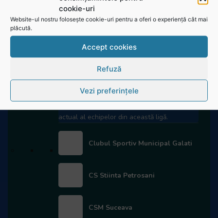
cookie-uri
Website-ul nostru folosește cookie-uri pentru a oferi o experiență cât mai
plăcută.
Divizia Națională de Seniori
RugbyRomania.ro
este site-ul oficial al Federației Române
Accept cookies
Program & Rezultate
de Rugby.
Vezi programul meciurilor care vor urma și
Refuză
Bd. Mărăști nr. 18-20, sector 1, București
rezultatele meciurilor anterioare.
Telefon:
031.1000.500
Vezi preferințele
Clasament
Fax: 031.1000.400
Apasă aici pentru a vedea clasamentul
actual al echipelor din această ligă.
© Toate drepturile sunt rezervate.
Website realizat și întreținut de
SINGA
Clubul Sportiv Municipal Galati
Navighează în website
CS Stiinta Petrosani
Ultimele știri
Transmisii live și reluări
CSM Suceava