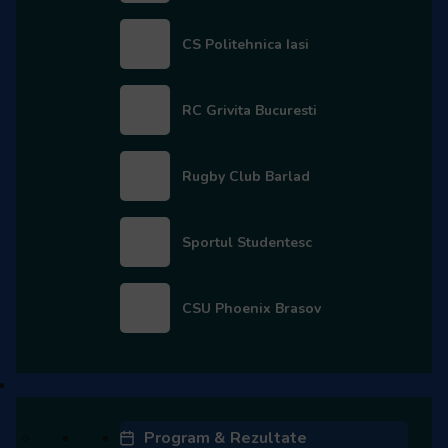
Contactează-ne
Cum se joacă Rugby
CS Politehnica Iasi
Federația Româna de Rugby
RC Grivita Bucuresti
Istoric rugby în România
Cluburi afiliate la FRR
Rugby Club Barlad
Stadionul național de rugby
Sportul Studentesc
Conducere, comisii și departamente
Info - Anunțuri
CSU Phoenix Brasov
Partener principal
Cupa României
Program & Rezultate