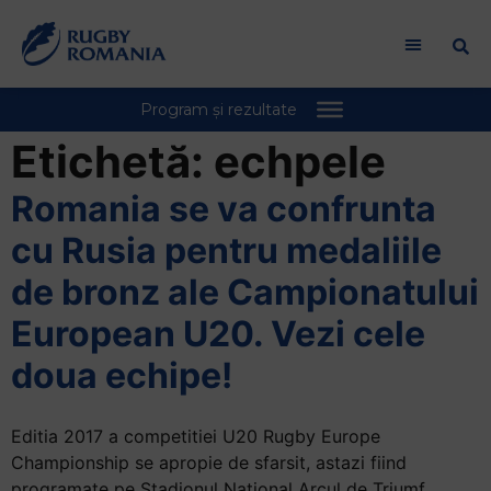
Welcome
to
All
in
One
Accessibility
Etichetă:
echpele
screen
reader.
Romania se va confrunta
To
cu Rusia pentru medaliile
start
the
de bronz ale Campionatului
All
European U20. Vezi cele
in
One
doua echipe!
Accessibility
screen
reader,
Editia 2017 a competitiei U20 Rugby Europe
press
Championship se apropie de sfarsit, astazi fiind
"Ctrl
programate pe Stadionul National Arcul de Triumf