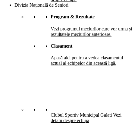
Divizia Națională de Seniori
Program & Rezultate
Vezi programul meciurilor care vor urma și
rezultatele meciurilor anterioare.
Clasament
Apasă aici pentru a vedea clasamentul
actual al echipelor din această ligă.
Clubul Sportiv Municipal Galati
Vezi
detalii despre echipă