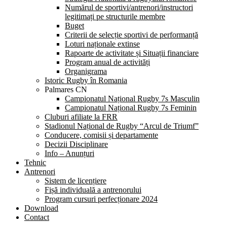
Numărul de sportivi/antrenori/instructori
legitimați pe structurile membre
Buget
Criterii de selecție sportivi de performanță
Loturi naționale extinse
Rapoarte de activitate și Situații financiare
Program anual de activități
Organigrama
Istoric Rugby în Romania
Palmares CN
Campionatul Național Rugby 7s Masculin
Campionatul Național Rugby 7s Feminin
Cluburi afiliate la FRR
Stadionul Național de Rugby “Arcul de Triumf”
Conducere, comisii și departamente
Decizii Disciplinare
Info – Anunțuri
Tehnic
Antrenori
Sistem de licențiere
Fișă individuală a antrenorului
Program cursuri perfecționare 2024
Download
Contact