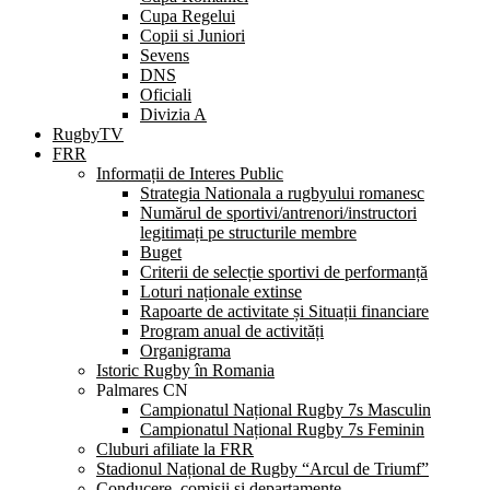
Cupa Regelui
Copii si Juniori
Sevens
DNS
Oficiali
Divizia A
RugbyTV
FRR
Informații de Interes Public
Strategia Nationala a rugbyului romanesc
Numărul de sportivi/antrenori/instructori
legitimați pe structurile membre
Buget
Criterii de selecție sportivi de performanță
Loturi naționale extinse
Rapoarte de activitate și Situații financiare
Program anual de activități
Organigrama
Istoric Rugby în Romania
Palmares CN
Campionatul Național Rugby 7s Masculin
Campionatul Național Rugby 7s Feminin
Cluburi afiliate la FRR
Stadionul Național de Rugby “Arcul de Triumf”
Conducere, comisii și departamente