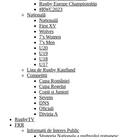
Rugby Europe Championship
#RWC2023
Națională
Națională
First XV
Wolves
7’s Women
7’s Men
U20
U19
U18
U17
Liga de Rugby Kaufland
Competiții
Cupa României
Cupa Regelui
Copii si Juniori
Sevens
DNS
Oficiali
Divizia A
RugbyTV
FRR
Informații de Interes Public
Strategia Nationala a rugbyului romanesc