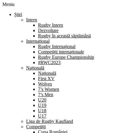
Meniu
Știri
Intern
Rugby Intern
Dezvoltare
Rugby în această săptămână
Internațional
Rugby Internațional
Competiții internaționale
Rugby Europe Championship
#RWC2023
Națională
Națională
First XV
Wolves
7’s Women
7’s Men
U20
U19
U18
U17
Liga de Rugby Kaufland
Competiții
Cupa României