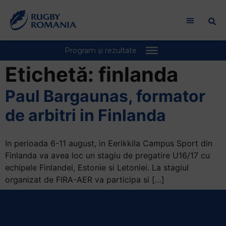
Welcome
to
All
in
One
Accessibility
Etichetă:
finlanda
screen
reader.
Paul Bargaunas, formator
To
de arbitri in Finlanda
start
the
All
In perioada 6-11 august, in Eerikkila Campus Sport din
in
Finlanda va avea loc un stagiu de pregatire U16/17 cu
One
echipele Finlandei, Estonie si Letoniei. La stagiul
Accessibility
organizat de FIRA-AER va participa si […]
screen
reader,
press
"Ctrl