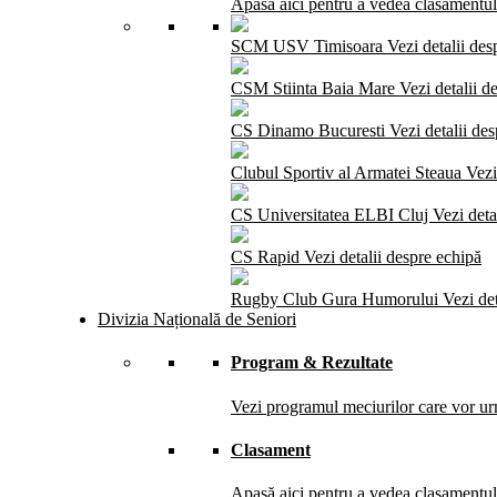
Apasă aici pentru a vedea clasamentul 
SCM USV Timisoara
Vezi detalii des
CSM Stiinta Baia Mare
Vezi detalii d
CS Dinamo Bucuresti
Vezi detalii de
Clubul Sportiv al Armatei Steaua
Vezi
CS Universitatea ELBI Cluj
Vezi deta
CS Rapid
Vezi detalii despre echipă
Rugby Club Gura Humorului
Vezi de
Divizia Națională de Seniori
Program & Rezultate
Vezi programul meciurilor care vor urm
Clasament
Apasă aici pentru a vedea clasamentul 