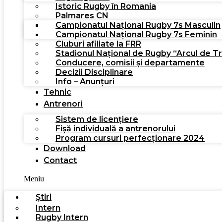
Istoric Rugby în Romania
Palmares CN
Campionatul Național Rugby 7s Masculin
Campionatul Național Rugby 7s Feminin
Cluburi afiliate la FRR
Stadionul Național de Rugby “Arcul de T
Conducere, comisii și departamente
Decizii Disciplinare
Info – Anunțuri
Tehnic
Antrenori
Sistem de licențiere
Fișă individuală a antrenorului
Program cursuri perfecționare 2024
Download
Contact
Meniu
Știri
Intern
Rugby Intern