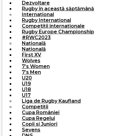
Dezvoltare
Rugby în această săptămână
Internațional
Rugby Internațional
Competiții internaționale
Rugby Europe Championship
#RWC2023
Națională
Națională
First XV
Wolves
7’s Women
7’s Men
U20
U19
U18
U17
Liga de Rugby Kaufland
Competiții
Cupa României
Cupa Regelui
Copii si Juniori
Sevens
DNS