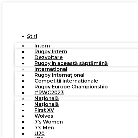
Știri
Intern
Rugby Intern
Dezvoltare
Rugby în această săptămână
Internațional
Rugby Internațional
Competiții internaționale
Rugby Europe Championship
#RWC2023
Națională
Națională
First XV
Wolves
7’s Women
7’s Men
U20