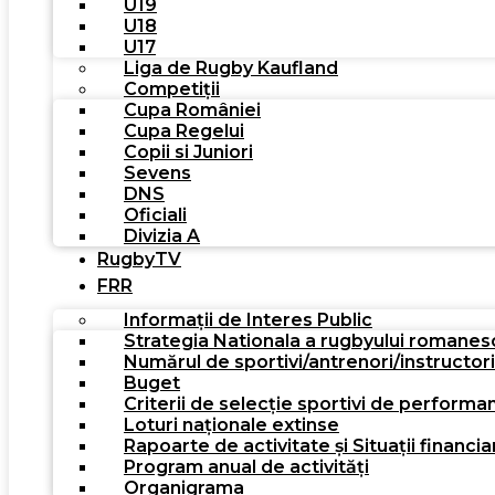
U19
U18
U17
Liga de Rugby Kaufland
Competiții
Cupa României
Cupa Regelui
Copii si Juniori
Sevens
DNS
Oficiali
Divizia A
RugbyTV
FRR
Informații de Interes Public
Strategia Nationala a rugbyului romanes
Numărul de sportivi/antrenori/instructor
Buget
Criterii de selecție sportivi de performa
Loturi naționale extinse
Rapoarte de activitate și Situații financia
Program anual de activități
Organigrama