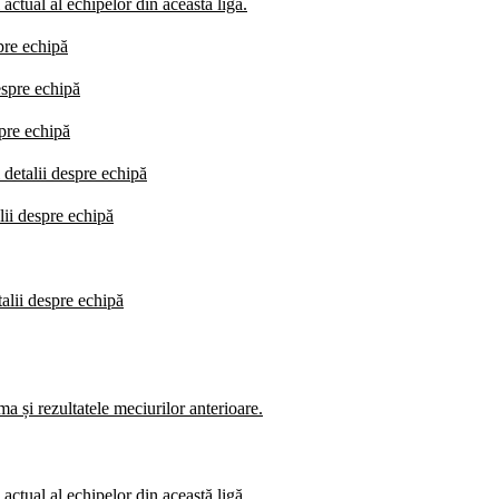
actual al echipelor din această ligă.
pre echipă
espre echipă
spre echipă
 detalii despre echipă
lii despre echipă
talii despre echipă
a și rezultatele meciurilor anterioare.
actual al echipelor din această ligă.