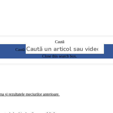
Caută
Caută
Close this search box.
a și rezultatele meciurilor anterioare.