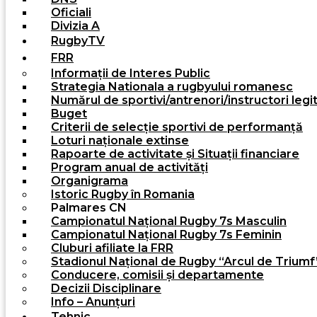
Oficiali
Divizia A
RugbyTV
FRR
Informații de Interes Public
Strategia Nationala a rugbyului romanesc
Numărul de sportivi/antrenori/instructori leg
Buget
Criterii de selecție sportivi de performanță
Loturi naționale extinse
Rapoarte de activitate și Situații financiare
Program anual de activități
Organigrama
Istoric Rugby în Romania
Palmares CN
Campionatul Național Rugby 7s Masculin
Campionatul Național Rugby 7s Feminin
Cluburi afiliate la FRR
Stadionul Național de Rugby “Arcul de Triumf
Conducere, comisii și departamente
Decizii Disciplinare
Info – Anunțuri
Tehnic