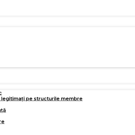
c
i legitimați pe structurile membre
nță
re