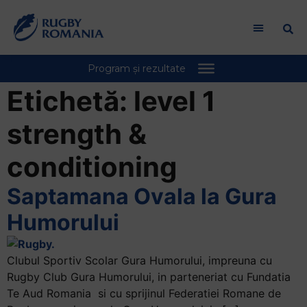
Welcome
to
All
in
One
Accessibility
Etichetă:
level 1
screen
reader.
strength &
To
start
conditioning
the
All
Saptamana Ovala la Gura
in
Humorului
One
Accessibility
screen
Clubul Sportiv Scolar Gura Humorului, impreuna cu
reader,
Rugby Club Gura Humorului, in parteneriat cu Fundatia
press
Te Aud Romania si cu sprijinul Federatiei Romane de
"Ctrl