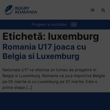
Welcome
to
All
in
One
Accessibility
Etichetă:
luxemburg
screen
reader.
Romania U17 joaca cu
To
Belgia si Luxemburg
start
the
All
Nationala U17 va efectua un turneu de pregatire in
in
Belgia si Luxemburg. Romania va juca impotriva Belgiei
One
pe 05 martie si cu Luxemburg pe 07 martie. Este o
Accessibility
prima etapa […]
screen
reader,
press
"Ctrl