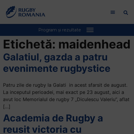
Welcome
to
All
in
One
Accessibility
Etichetă:
maidenhead
screen
reader.
Galatiul, gazda a patru
To
evenimente rugbystice
start
the
All
Patru zile de rugby la Galati in acest sfarsit de august.
in
La inceputul perioadei, mai exact pe 23 august, aici a
One
avut loc Memorialul de rugby 7 „Diculescu Valeriu”, aflat
Accessibility
[…]
screen
Academia de Rugby a
reader,
press
reusit victoria cu
"Ctrl