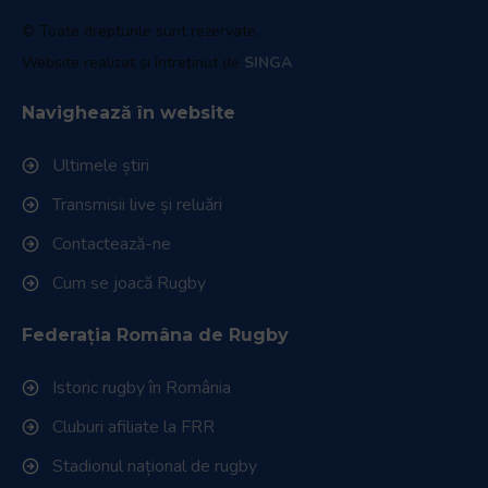
© Toate drepturile sunt rezervate.
Website realizat și întreținut de
SINGA
Navighează în website
Ultimele știri
Transmisii live și reluări
Contactează-ne
Cum se joacă Rugby
Federația Româna de Rugby
Istoric rugby în România
Cluburi afiliate la FRR
Stadionul național de rugby