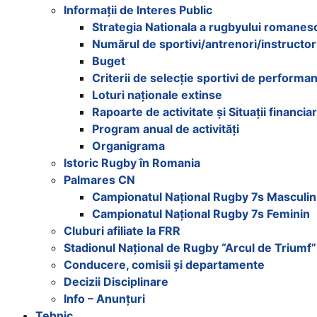
Informații de Interes Public
Strategia Nationala a rugbyului romanes
Numărul de sportivi/antrenori/instructor
Buget
Criterii de selecție sportivi de performa
Loturi naționale extinse
Rapoarte de activitate și Situații financia
Program anual de activități
Organigrama
Istoric Rugby în Romania
Palmares CN
Campionatul Național Rugby 7s Masculin
Campionatul Național Rugby 7s Feminin
Cluburi afiliate la FRR
Stadionul Național de Rugby “Arcul de Triumf”
Conducere, comisii și departamente
Decizii Disciplinare
Info – Anunțuri
Tehnic