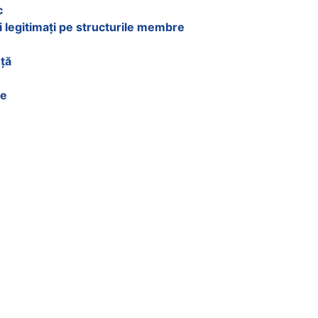
c
i legitimați pe structurile membre
nță
re