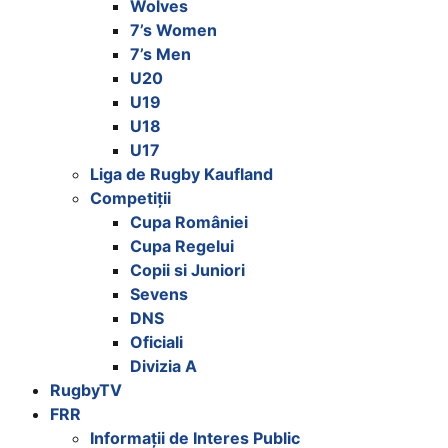
Wolves
7’s Women
7’s Men
U20
U19
U18
U17
Liga de Rugby Kaufland
Competiții
Cupa României
Cupa Regelui
Copii si Juniori
Sevens
DNS
Oficiali
Divizia A
RugbyTV
FRR
Informații de Interes Public