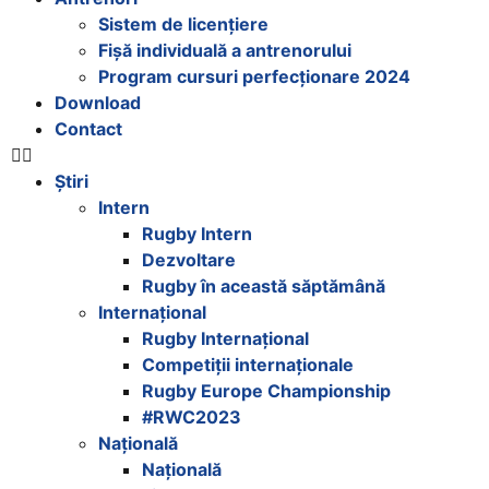
Sistem de licențiere
Fișă individuală a antrenorului
Program cursuri perfecționare 2024
Download
Contact
Știri
Intern
Rugby Intern
Dezvoltare
Rugby în această săptămână
Internațional
Rugby Internațional
Competiții internaționale
Rugby Europe Championship
#RWC2023
Națională
Națională