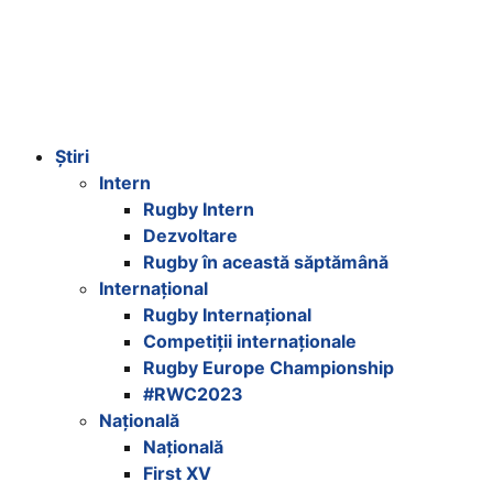
Știri
Intern
Rugby Intern
Dezvoltare
Rugby în această săptămână
Internațional
Rugby Internațional
Competiții internaționale
Rugby Europe Championship
#RWC2023
Națională
Națională
First XV