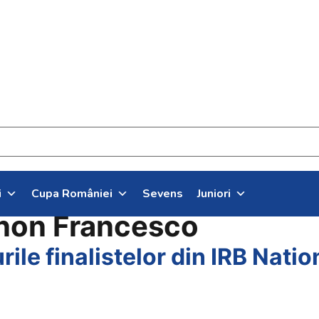
i
Cupa României
Sevens
Juniori
on Francesco
urile finalistelor din IRB Nat