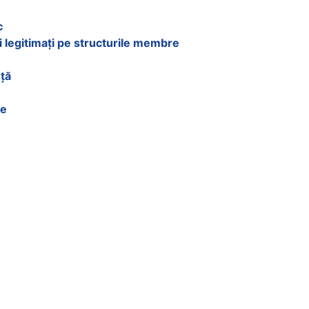
c
i legitimați pe structurile membre
nță
re