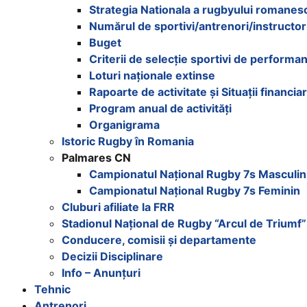
Strategia Nationala a rugbyului romanes
Numărul de sportivi/antrenori/instructor
Buget
Criterii de selecție sportivi de performa
Loturi naționale extinse
Rapoarte de activitate și Situații financia
Program anual de activități
Organigrama
Istoric Rugby în Romania
Palmares CN
Campionatul Național Rugby 7s Masculin
Campionatul Național Rugby 7s Feminin
Cluburi afiliate la FRR
Stadionul Național de Rugby “Arcul de Triumf”
Conducere, comisii și departamente
Decizii Disciplinare
Info – Anunțuri
Tehnic
Antrenori