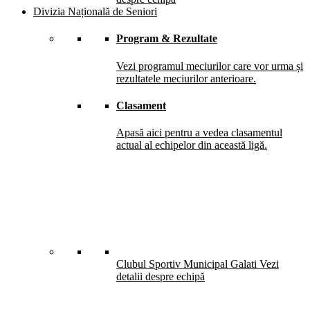
Divizia Națională de Seniori
Program & Rezultate
Vezi programul meciurilor care vor urma și
rezultatele meciurilor anterioare.
Clasament
Apasă aici pentru a vedea clasamentul
actual al echipelor din această ligă.
Clubul Sportiv Municipal Galati
Vezi
detalii despre echipă