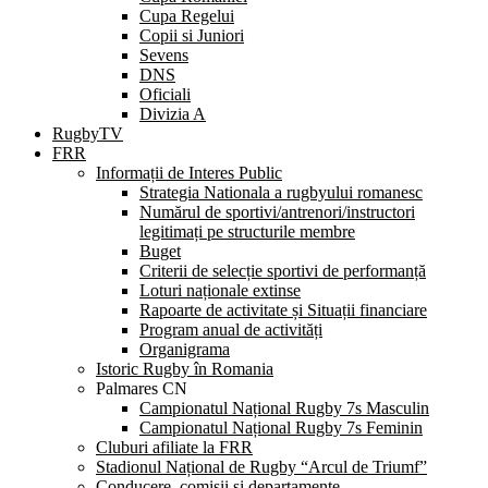
Cupa Regelui
Copii si Juniori
Sevens
DNS
Oficiali
Divizia A
RugbyTV
FRR
Informații de Interes Public
Strategia Nationala a rugbyului romanesc
Numărul de sportivi/antrenori/instructori
legitimați pe structurile membre
Buget
Criterii de selecție sportivi de performanță
Loturi naționale extinse
Rapoarte de activitate și Situații financiare
Program anual de activități
Organigrama
Istoric Rugby în Romania
Palmares CN
Campionatul Național Rugby 7s Masculin
Campionatul Național Rugby 7s Feminin
Cluburi afiliate la FRR
Stadionul Național de Rugby “Arcul de Triumf”
Conducere, comisii și departamente