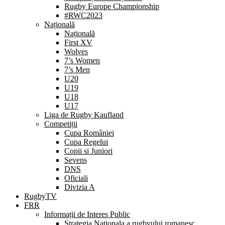
Rugby Europe Championship
#RWC2023
Națională
Națională
First XV
Wolves
7’s Women
7’s Men
U20
U19
U18
U17
Liga de Rugby Kaufland
Competiții
Cupa României
Cupa Regelui
Copii si Juniori
Sevens
DNS
Oficiali
Divizia A
RugbyTV
FRR
Informații de Interes Public
Strategia Nationala a rugbyului romanesc