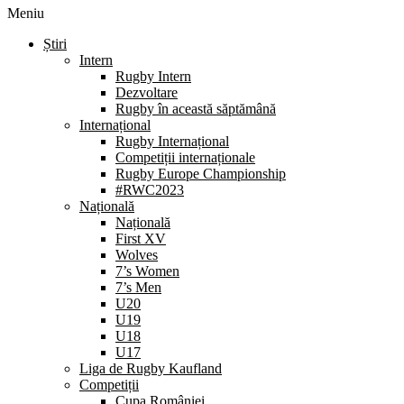
Meniu
Știri
Intern
Rugby Intern
Dezvoltare
Rugby în această săptămână
Internațional
Rugby Internațional
Competiții internaționale
Rugby Europe Championship
#RWC2023
Națională
Națională
First XV
Wolves
7’s Women
7’s Men
U20
U19
U18
U17
Liga de Rugby Kaufland
Competiții
Cupa României