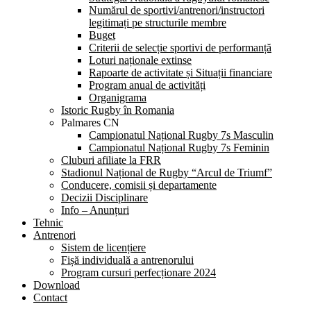
Numărul de sportivi/antrenori/instructori
legitimați pe structurile membre
Buget
Criterii de selecție sportivi de performanță
Loturi naționale extinse
Rapoarte de activitate și Situații financiare
Program anual de activități
Organigrama
Istoric Rugby în Romania
Palmares CN
Campionatul Național Rugby 7s Masculin
Campionatul Național Rugby 7s Feminin
Cluburi afiliate la FRR
Stadionul Național de Rugby “Arcul de Triumf”
Conducere, comisii și departamente
Decizii Disciplinare
Info – Anunțuri
Tehnic
Antrenori
Sistem de licențiere
Fișă individuală a antrenorului
Program cursuri perfecționare 2024
Download
Contact