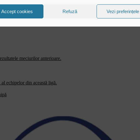
Accept cookies
Refuză
Vezi preferințele
zultatele meciurilor anterioare.
al echipelor din această ligă.
hipă