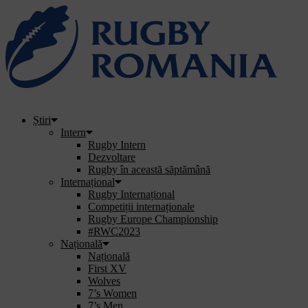
Știri
Intern
Rugby Intern
Dezvoltare
Rugby în această săptămână
Internațional
Rugby Internațional
Competiții internaționale
Rugby Europe Championship
#RWC2023
Națională
Națională
First XV
Wolves
7’s Women
7’s Men