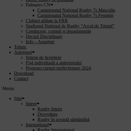
Palmares CN
Campionatul Național Rugby 7s Masculin
Campionatul Național Rugby 7s Feminin
Cluburi afiliate la FRR
Stadionul Național de Rugby “Arcul de Triumf”
Conducere, comisii și departamente
Decizii Disciplinare
Info – Anunțuri
Tehnic
Antrenori
Sistem de licențiere
Fișă individuală a antrenorului
Program cursuri perfecționare 2024
Download
Contact
Meniu
Știri
Intern
Rugby Intern
Dezvoltare
Rugby în această săptămână
Internațional
Rugby Internațional