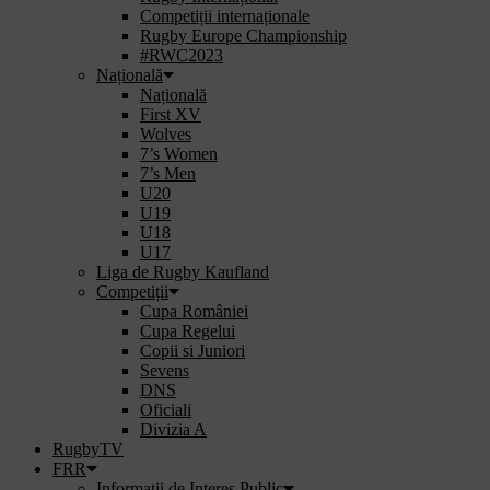
Competiții internaționale
Rugby Europe Championship
#RWC2023
Națională
Națională
First XV
Wolves
7’s Women
7’s Men
U20
U19
U18
U17
Liga de Rugby Kaufland
Competiții
Cupa României
Cupa Regelui
Copii si Juniori
Sevens
DNS
Oficiali
Divizia A
RugbyTV
FRR
Informații de Interes Public