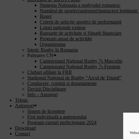
Strategia Nationala a rugbyului romanesc
Numărul de sportivi/antrenori/instructori legitimați
Buget
Criterii de selecție sportivi de performanță
Loturi naționale extinse
Rapoarte de activitate și Situații financiare
Program anual de activități
Organigrama
Istoric Rugby în Romania
Palmares CN
Campionatul Național Rugby 7s Masculin
Campionatul Național Rugby 7s Feminin
Cluburi afiliate la FRR
Stadionul Național de Rugby “Arcul de Triumf”
Conducere, comisii și departamente
Decizii Disciplinare
Info – Anunțuri
Tehnic
Antrenori
Sistem de licențiere
Fișă individuală a antrenorului
Program cursuri perfecționare 2024
Download
Websit
Contact