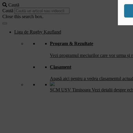
Caută
Caută
Close this search box.
Liga de Rugby Kaufland
Program & Rezultate
Vezi programul meciurilor care vor urma și re
Clasament
Apasă aici pentru a vedea clasamentul actual 
SCM USV Timisoara
Vezi detalii despre ec