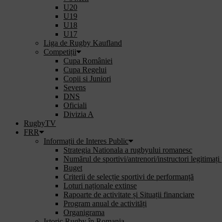
U20
U19
U18
U17
Liga de Rugby Kaufland
Competiții
Cupa României
Cupa Regelui
Copii si Juniori
Sevens
DNS
Oficiali
Divizia A
RugbyTV
FRR
Informații de Interes Public
Strategia Nationala a rugbyului romanesc
Numărul de sportivi/antrenori/instructori legitimați
Buget
Criterii de selecție sportivi de performanță
Loturi naționale extinse
Rapoarte de activitate și Situații financiare
Program anual de activități
Organigrama
Istoric Rugby în Romania