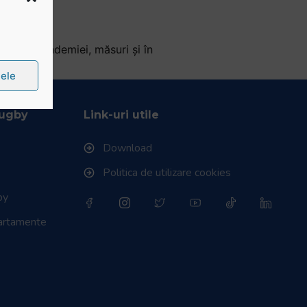
ntextul pandemiei, măsuri și în
țele
Rugby
Link-uri utile
Download
Politica de utilizare cookies
by
partamente