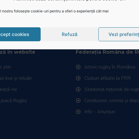
 nostru folosește cookie-uri pentru a oferi o experiență cât mai
or aplica noi măsuri de relaxare a restricţiilor impuse în co
e, în Monitorul Oficial […]
cept cookies
Refuză
Vezi preferin
ză în website
Federația Româna de 
 știri
Istoric rugby în România
i live și reluări
Cluburi afiliate la FRR
tează-ne
Stadionul național de rug
 joacă Rugby
Conducere, comisii și de
Info - Anunțuri