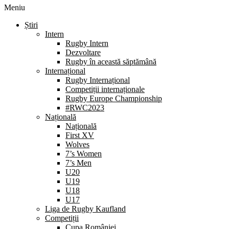
Meniu
Știri
Intern
Rugby Intern
Dezvoltare
Rugby în această săptămână
Internațional
Rugby Internațional
Competiții internaționale
Rugby Europe Championship
#RWC2023
Națională
Națională
First XV
Wolves
7’s Women
7’s Men
U20
U19
U18
U17
Liga de Rugby Kaufland
Competiții
Cupa României