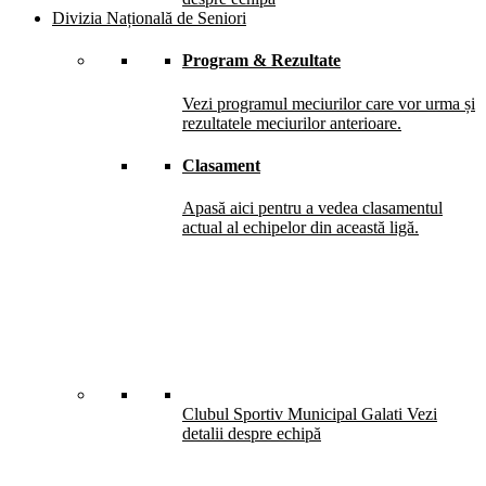
Divizia Națională de Seniori
Program & Rezultate
Vezi programul meciurilor care vor urma și
rezultatele meciurilor anterioare.
Clasament
Apasă aici pentru a vedea clasamentul
actual al echipelor din această ligă.
Clubul Sportiv Municipal Galati
Vezi
detalii despre echipă