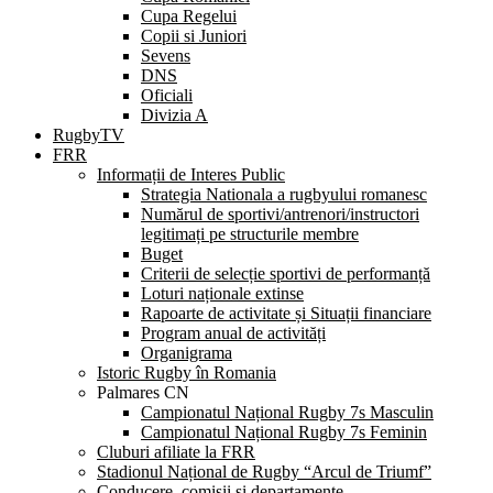
Cupa Regelui
Copii si Juniori
Sevens
DNS
Oficiali
Divizia A
RugbyTV
FRR
Informații de Interes Public
Strategia Nationala a rugbyului romanesc
Numărul de sportivi/antrenori/instructori
legitimați pe structurile membre
Buget
Criterii de selecție sportivi de performanță
Loturi naționale extinse
Rapoarte de activitate și Situații financiare
Program anual de activități
Organigrama
Istoric Rugby în Romania
Palmares CN
Campionatul Național Rugby 7s Masculin
Campionatul Național Rugby 7s Feminin
Cluburi afiliate la FRR
Stadionul Național de Rugby “Arcul de Triumf”
Conducere, comisii și departamente