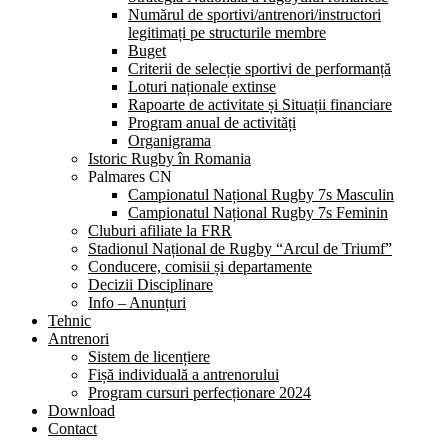
Numărul de sportivi/antrenori/instructori
legitimați pe structurile membre
Buget
Criterii de selecție sportivi de performanță
Loturi naționale extinse
Rapoarte de activitate și Situații financiare
Program anual de activități
Organigrama
Istoric Rugby în Romania
Palmares CN
Campionatul Național Rugby 7s Masculin
Campionatul Național Rugby 7s Feminin
Cluburi afiliate la FRR
Stadionul Național de Rugby “Arcul de Triumf”
Conducere, comisii și departamente
Decizii Disciplinare
Info – Anunțuri
Tehnic
Antrenori
Sistem de licențiere
Fișă individuală a antrenorului
Program cursuri perfecționare 2024
Download
Contact