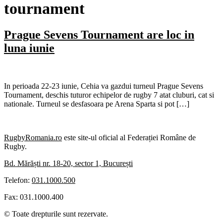
tournament
Prague Sevens Tournament are loc in
luna iunie
In perioada 22-23 iunie, Cehia va gazdui turneul Prague Sevens
Tournament, deschis tuturor echipelor de rugby 7 atat cluburi, cat si
nationale. Turneul se desfasoara pe Arena Sparta si pot […]
RugbyRomania.ro
este site-ul oficial al Federației Române de
Rugby.
Bd. Mărăști nr. 18-20, sector 1, București
Telefon:
031.1000.500
Fax: 031.1000.400
© Toate drepturile sunt rezervate.