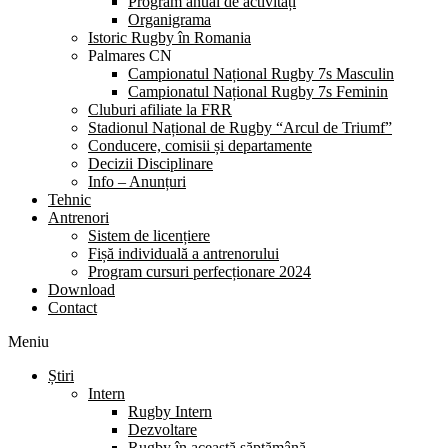
Program anual de activități
Organigrama
Istoric Rugby în Romania
Palmares CN
Campionatul Național Rugby 7s Masculin
Campionatul Național Rugby 7s Feminin
Cluburi afiliate la FRR
Stadionul Național de Rugby “Arcul de Triumf”
Conducere, comisii și departamente
Decizii Disciplinare
Info – Anunțuri
Tehnic
Antrenori
Sistem de licențiere
Fișă individuală a antrenorului
Program cursuri perfecționare 2024
Download
Contact
Meniu
Știri
Intern
Rugby Intern
Dezvoltare
Rugby în această săptămână