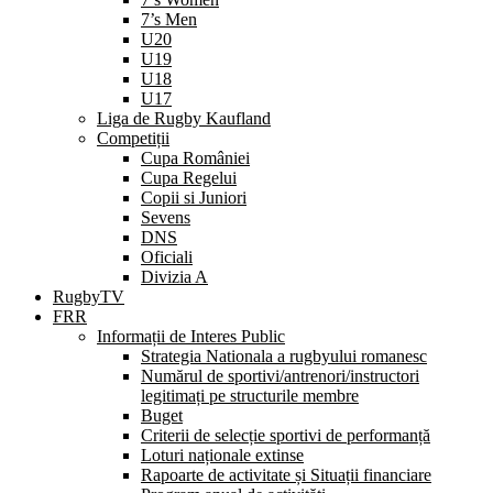
7’s Men
U20
U19
U18
U17
Liga de Rugby Kaufland
Competiții
Cupa României
Cupa Regelui
Copii si Juniori
Sevens
DNS
Oficiali
Divizia A
RugbyTV
FRR
Informații de Interes Public
Strategia Nationala a rugbyului romanesc
Numărul de sportivi/antrenori/instructori
legitimați pe structurile membre
Buget
Criterii de selecție sportivi de performanță
Loturi naționale extinse
Rapoarte de activitate și Situații financiare