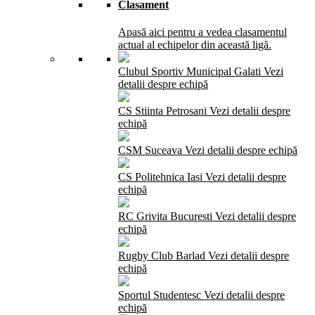
Clasament
Apasă aici pentru a vedea clasamentul
actual al echipelor din această ligă.
Clubul Sportiv Municipal Galati
Vezi
detalii despre echipă
CS Stiinta Petrosani
Vezi detalii despre
echipă
CSM Suceava
Vezi detalii despre echipă
CS Politehnica Iasi
Vezi detalii despre
echipă
RC Grivita Bucuresti
Vezi detalii despre
echipă
Rugby Club Barlad
Vezi detalii despre
echipă
Sportul Studentesc
Vezi detalii despre
echipă