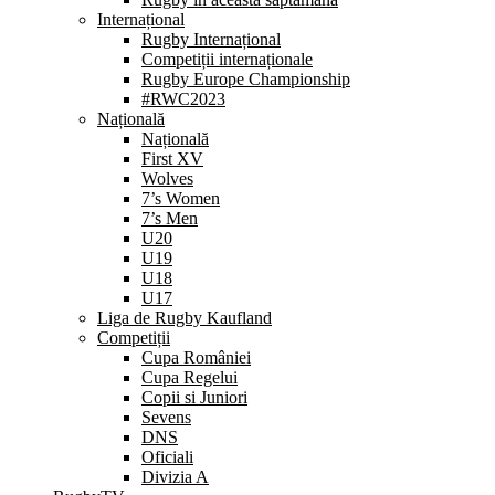
Internațional
Rugby Internațional
Competiții internaționale
Rugby Europe Championship
#RWC2023
Națională
Națională
First XV
Wolves
7’s Women
7’s Men
U20
U19
U18
U17
Liga de Rugby Kaufland
Competiții
Cupa României
Cupa Regelui
Copii si Juniori
Sevens
DNS
Oficiali
Divizia A