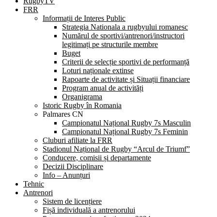
RugbyTV
FRR
Informații de Interes Public
Strategia Nationala a rugbyului romanesc
Numărul de sportivi/antrenori/instructori
legitimați pe structurile membre
Buget
Criterii de selecție sportivi de performanță
Loturi naționale extinse
Rapoarte de activitate și Situații financiare
Program anual de activități
Organigrama
Istoric Rugby în Romania
Palmares CN
Campionatul Național Rugby 7s Masculin
Campionatul Național Rugby 7s Feminin
Cluburi afiliate la FRR
Stadionul Național de Rugby “Arcul de Triumf”
Conducere, comisii și departamente
Decizii Disciplinare
Info – Anunțuri
Tehnic
Antrenori
Sistem de licențiere
Fișă individuală a antrenorului