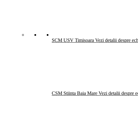
SCM USV Timisoara
Vezi detalii despre ec
CSM Stiinta Baia Mare
Vezi detalii despre 