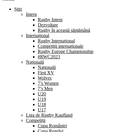
Știri
Intern
Rugby Intern
Dezvoltare
Rugby în această săptămână
Internațional
Rugby Internațional
Competiții internaționale
Rugby Europe Championship
#RWC2023
Națională
Națională
First XV
Wolves
7’s Women
7’s Men
U20
U19
U18
U17
Liga de Rugby Kaufland
Competiții
Cupa României
Cupa Regelui