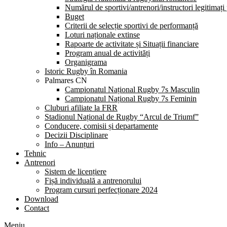
Numărul de sportivi/antrenori/instructori legitimați
Buget
Criterii de selecție sportivi de performanță
Loturi naționale extinse
Rapoarte de activitate și Situații financiare
Program anual de activități
Organigrama
Istoric Rugby în Romania
Palmares CN
Campionatul Național Rugby 7s Masculin
Campionatul Național Rugby 7s Feminin
Cluburi afiliate la FRR
Stadionul Național de Rugby “Arcul de Triumf”
Conducere, comisii și departamente
Decizii Disciplinare
Info – Anunțuri
Tehnic
Antrenori
Sistem de licențiere
Fișă individuală a antrenorului
Program cursuri perfecționare 2024
Download
Contact
Meniu