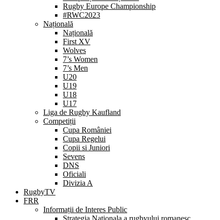
Rugby Europe Championship
#RWC2023
Națională
Națională
First XV
Wolves
7’s Women
7’s Men
U20
U19
U18
U17
Liga de Rugby Kaufland
Competiții
Cupa României
Cupa Regelui
Copii si Juniori
Sevens
DNS
Oficiali
Divizia A
RugbyTV
FRR
Informații de Interes Public
Strategia Nationala a rugbyului romanesc