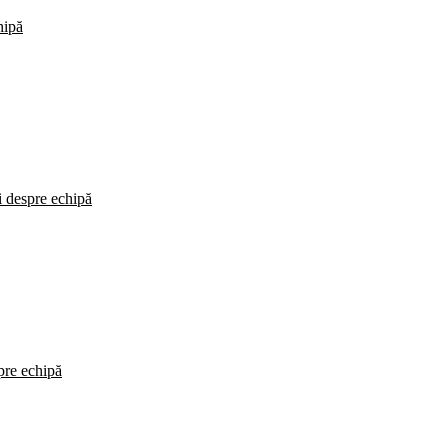
hipă
i despre echipă
spre echipă