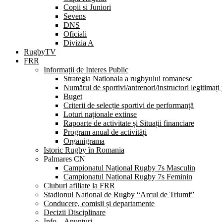
Copii si Juniori
Sevens
DNS
Oficiali
Divizia A
RugbyTV
FRR
Informații de Interes Public
Strategia Nationala a rugbyului romanesc
Numărul de sportivi/antrenori/instructori legitimați
Buget
Criterii de selecție sportivi de performanță
Loturi naționale extinse
Rapoarte de activitate și Situații financiare
Program anual de activități
Organigrama
Istoric Rugby în Romania
Palmares CN
Campionatul Național Rugby 7s Masculin
Campionatul Național Rugby 7s Feminin
Cluburi afiliate la FRR
Stadionul Național de Rugby “Arcul de Triumf”
Conducere, comisii și departamente
Decizii Disciplinare
Info – Anunțuri