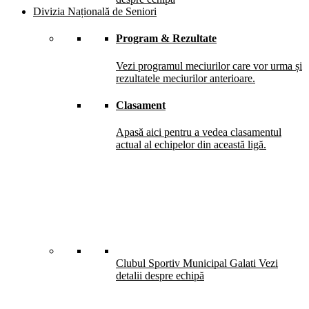
Divizia Națională de Seniori
Program & Rezultate
Vezi programul meciurilor care vor urma și
rezultatele meciurilor anterioare.
Clasament
Apasă aici pentru a vedea clasamentul
actual al echipelor din această ligă.
Clubul Sportiv Municipal Galati
Vezi
detalii despre echipă