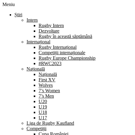
Meniu
Știri
Intern
Rugby Intern
Dezvoltare
Rugby în această săptămână
Internațional
Rugby Internațional
Competiții internaționale
Rugby Europe Championship
#RWC2023
Națională
Națională
First XV
Wolves
7’s Women
7’s Men
U20
U19
U18
U17
Liga de Rugby Kaufland
Competiții
Cupa României