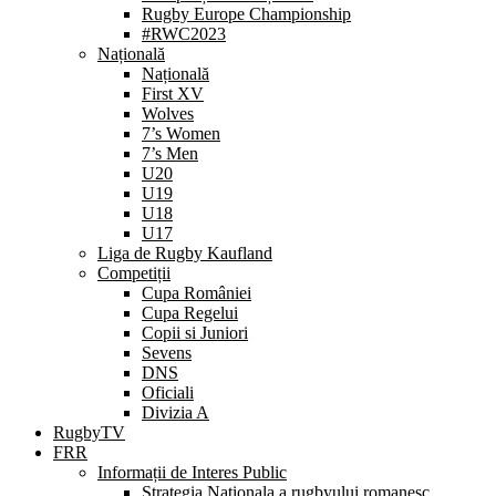
Rugby Europe Championship
#RWC2023
Națională
Națională
First XV
Wolves
7’s Women
7’s Men
U20
U19
U18
U17
Liga de Rugby Kaufland
Competiții
Cupa României
Cupa Regelui
Copii si Juniori
Sevens
DNS
Oficiali
Divizia A
RugbyTV
FRR
Informații de Interes Public
Strategia Nationala a rugbyului romanesc