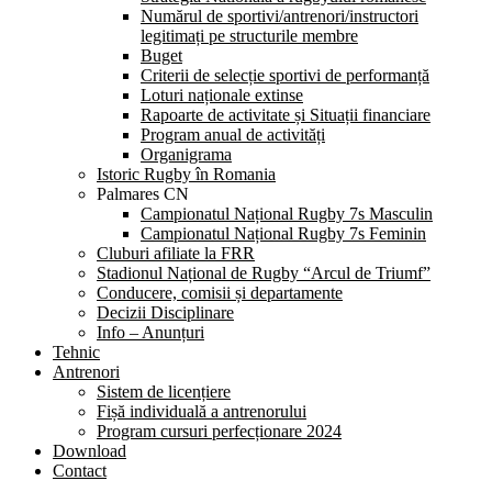
Numărul de sportivi/antrenori/instructori
legitimați pe structurile membre
Buget
Criterii de selecție sportivi de performanță
Loturi naționale extinse
Rapoarte de activitate și Situații financiare
Program anual de activități
Organigrama
Istoric Rugby în Romania
Palmares CN
Campionatul Național Rugby 7s Masculin
Campionatul Național Rugby 7s Feminin
Cluburi afiliate la FRR
Stadionul Național de Rugby “Arcul de Triumf”
Conducere, comisii și departamente
Decizii Disciplinare
Info – Anunțuri
Tehnic
Antrenori
Sistem de licențiere
Fișă individuală a antrenorului
Program cursuri perfecționare 2024
Download
Contact