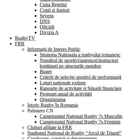
Cupa Regelui
Copii si Juniori
Sevens
DNS
Oficiali
Divizia A
RugbyTV
FRR
Informații de Interes Public
Strategia Nationala a rugbyului romanesc
Numărul de sportivi/antrenori/instructori
legitimați pe structurile membre
Buget
Criterii de selecție sportivi de performanță
Loturi naționale extinse
Rapoarte de activitate și Situații financiare
Program anual de activități
Organigrama
Istoric Rugby în Romania
Palmares CN
Campionatul Național Rugby 7s Masculin
Campionatul Național Rugby 7s Feminin
Cluburi afiliate la FRR
Stadionul Național de Rugby “Arcul de Triumf”
Conducere, comisii și departamente