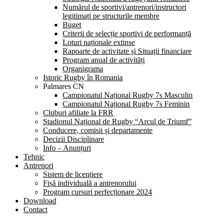
Numărul de sportivi/antrenori/instructori
legitimați pe structurile membre
Buget
Criterii de selecție sportivi de performanță
Loturi naționale extinse
Rapoarte de activitate și Situații financiare
Program anual de activități
Organigrama
Istoric Rugby în Romania
Palmares CN
Campionatul Național Rugby 7s Masculin
Campionatul Național Rugby 7s Feminin
Cluburi afiliate la FRR
Stadionul Național de Rugby “Arcul de Triumf”
Conducere, comisii și departamente
Decizii Disciplinare
Info – Anunțuri
Tehnic
Antrenori
Sistem de licențiere
Fișă individuală a antrenorului
Program cursuri perfecționare 2024
Download
Contact