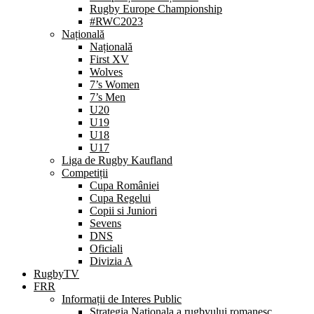
Rugby Europe Championship
#RWC2023
Națională
Națională
First XV
Wolves
7’s Women
7’s Men
U20
U19
U18
U17
Liga de Rugby Kaufland
Competiții
Cupa României
Cupa Regelui
Copii si Juniori
Sevens
DNS
Oficiali
Divizia A
RugbyTV
FRR
Informații de Interes Public
Strategia Nationala a rugbyului romanesc