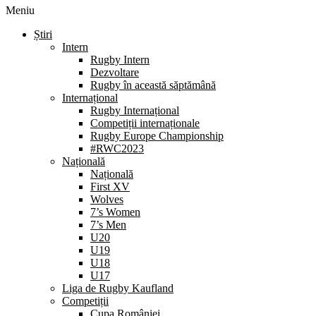
Meniu
Știri
Intern
Rugby Intern
Dezvoltare
Rugby în această săptămână
Internațional
Rugby Internațional
Competiții internaționale
Rugby Europe Championship
#RWC2023
Națională
Națională
First XV
Wolves
7’s Women
7’s Men
U20
U19
U18
U17
Liga de Rugby Kaufland
Competiții
Cupa României