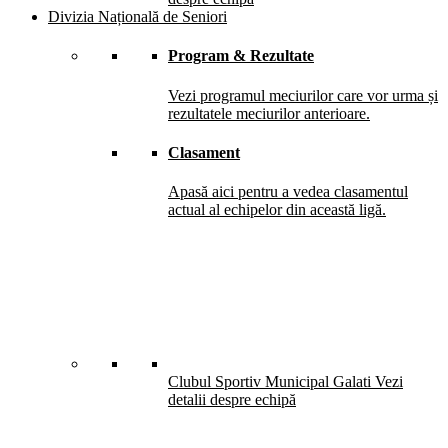
Divizia Națională de Seniori
Program & Rezultate
Vezi programul meciurilor care vor urma și
rezultatele meciurilor anterioare.
Clasament
Apasă aici pentru a vedea clasamentul
actual al echipelor din această ligă.
Clubul Sportiv Municipal Galati
Vezi
detalii despre echipă