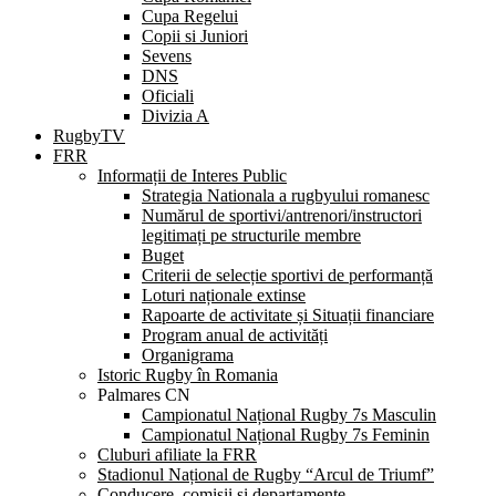
Cupa Regelui
Copii si Juniori
Sevens
DNS
Oficiali
Divizia A
RugbyTV
FRR
Informații de Interes Public
Strategia Nationala a rugbyului romanesc
Numărul de sportivi/antrenori/instructori
legitimați pe structurile membre
Buget
Criterii de selecție sportivi de performanță
Loturi naționale extinse
Rapoarte de activitate și Situații financiare
Program anual de activități
Organigrama
Istoric Rugby în Romania
Palmares CN
Campionatul Național Rugby 7s Masculin
Campionatul Național Rugby 7s Feminin
Cluburi afiliate la FRR
Stadionul Național de Rugby “Arcul de Triumf”
Conducere, comisii și departamente