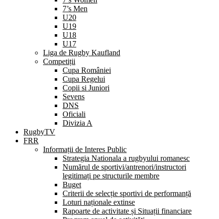
7’s Men
U20
U19
U18
U17
Liga de Rugby Kaufland
Competiții
Cupa României
Cupa Regelui
Copii si Juniori
Sevens
DNS
Oficiali
Divizia A
RugbyTV
FRR
Informații de Interes Public
Strategia Nationala a rugbyului romanesc
Numărul de sportivi/antrenori/instructori
legitimați pe structurile membre
Buget
Criterii de selecție sportivi de performanță
Loturi naționale extinse
Rapoarte de activitate și Situații financiare