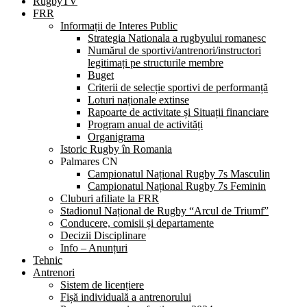
RugbyTV
FRR
Informații de Interes Public
Strategia Nationala a rugbyului romanesc
Numărul de sportivi/antrenori/instructori
legitimați pe structurile membre
Buget
Criterii de selecție sportivi de performanță
Loturi naționale extinse
Rapoarte de activitate și Situații financiare
Program anual de activități
Organigrama
Istoric Rugby în Romania
Palmares CN
Campionatul Național Rugby 7s Masculin
Campionatul Național Rugby 7s Feminin
Cluburi afiliate la FRR
Stadionul Național de Rugby “Arcul de Triumf”
Conducere, comisii și departamente
Decizii Disciplinare
Info – Anunțuri
Tehnic
Antrenori
Sistem de licențiere
Fișă individuală a antrenorului