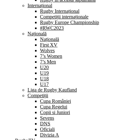
Internațional
Rugby Internațional
Competiții internaționale
Rugby Europe Championship
#RWC2023
Națională
Națională
First XV
Wolves
7’s Women
7’s Men
U20
U19
U18
U17
Liga de Rugby Kaufland
Competiții
Cupa României
Cupa Regelui
Copii si Juniori
Sevens
DNS
Oficiali
Divizia A