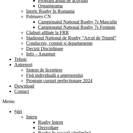
Program anual de activități
Organigrama
Istoric Rugby în Romania
Palmares CN
Campionatul Național Rugby 7s Masculin
Campionatul Național Rugby 7s Feminin
Cluburi afiliate la FRR
Stadionul Național de Rugby “Arcul de Triumf”
Conducere, comisii și departamente
Decizii Disciplinare
Info – Anunțuri
Tehnic
Antrenori
Sistem de licențiere
Fișă individuală a antrenorului
Program cursuri perfecționare 2024
Download
Contact
Meniu
Știri
Intern
Rugby Intern
Dezvoltare
Rugby în această săptămână