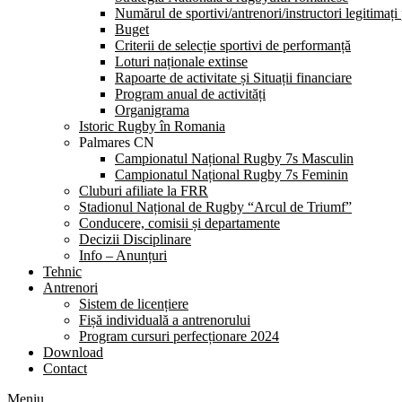
Numărul de sportivi/antrenori/instructori legitimați
Buget
Criterii de selecție sportivi de performanță
Loturi naționale extinse
Rapoarte de activitate și Situații financiare
Program anual de activități
Organigrama
Istoric Rugby în Romania
Palmares CN
Campionatul Național Rugby 7s Masculin
Campionatul Național Rugby 7s Feminin
Cluburi afiliate la FRR
Stadionul Național de Rugby “Arcul de Triumf”
Conducere, comisii și departamente
Decizii Disciplinare
Info – Anunțuri
Tehnic
Antrenori
Sistem de licențiere
Fișă individuală a antrenorului
Program cursuri perfecționare 2024
Download
Contact
Meniu