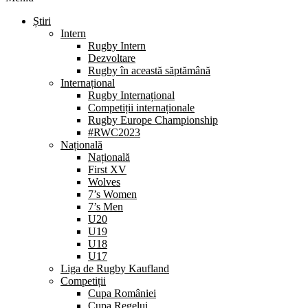
Știri
Intern
Rugby Intern
Dezvoltare
Rugby în această săptămână
Internațional
Rugby Internațional
Competiții internaționale
Rugby Europe Championship
#RWC2023
Națională
Națională
First XV
Wolves
7’s Women
7’s Men
U20
U19
U18
U17
Liga de Rugby Kaufland
Competiții
Cupa României
Cupa Regelui