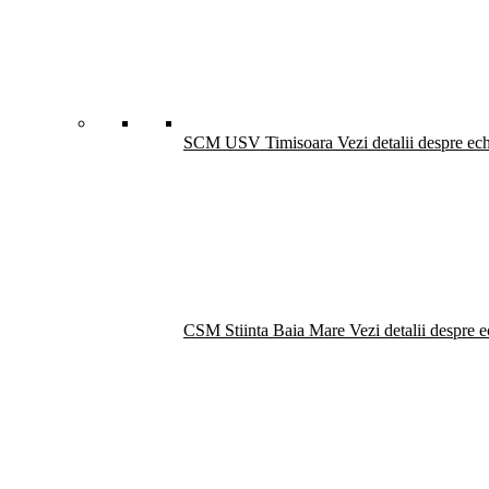
SCM USV Timisoara
Vezi detalii despre ec
CSM Stiinta Baia Mare
Vezi detalii despre 