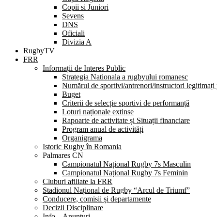
Copii si Juniori
Sevens
DNS
Oficiali
Divizia A
RugbyTV
FRR
Informații de Interes Public
Strategia Nationala a rugbyului romanesc
Numărul de sportivi/antrenori/instructori legitimați
Buget
Criterii de selecție sportivi de performanță
Loturi naționale extinse
Rapoarte de activitate și Situații financiare
Program anual de activități
Organigrama
Istoric Rugby în Romania
Palmares CN
Campionatul Național Rugby 7s Masculin
Campionatul Național Rugby 7s Feminin
Cluburi afiliate la FRR
Stadionul Național de Rugby “Arcul de Triumf”
Conducere, comisii și departamente
Decizii Disciplinare
Info – Anunțuri