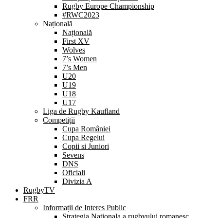
Rugby Europe Championship
#RWC2023
Națională
Națională
First XV
Wolves
7’s Women
7’s Men
U20
U19
U18
U17
Liga de Rugby Kaufland
Competiții
Cupa României
Cupa Regelui
Copii si Juniori
Sevens
DNS
Oficiali
Divizia A
RugbyTV
FRR
Informații de Interes Public
Strategia Nationala a rugbyului romanesc