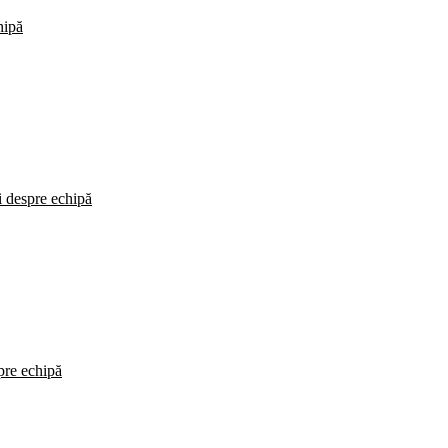
hipă
i despre echipă
spre echipă