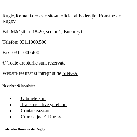
RugbyRomania.ro
este site-ul oficial al Federației Române de
Rugby.
Bd. Mărăști nr. 18-20, sector 1, București
Telefon:
031.1000.500
Fax: 031.1000.400
© Toate drepturile sunt rezervate.
Website realizat și întreținut de
SINGA
Navighează în website
Ultimele știri
Transmisii live și reluări
Contactează-ne
Cum se joacă Rugby
Federația Româna de Rugby