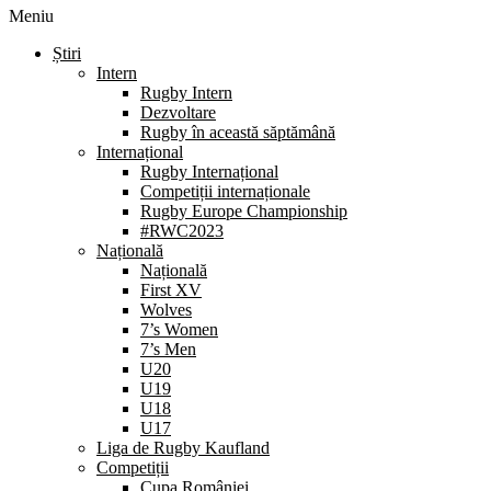
Meniu
Știri
Intern
Rugby Intern
Dezvoltare
Rugby în această săptămână
Internațional
Rugby Internațional
Competiții internaționale
Rugby Europe Championship
#RWC2023
Națională
Națională
First XV
Wolves
7’s Women
7’s Men
U20
U19
U18
U17
Liga de Rugby Kaufland
Competiții
Cupa României