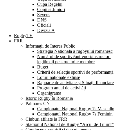
Cupa Regelui
Copii si Juniori
Sevens
DNS
Oficiali
Divizia A
RugbyTV
FRR
Informații de Interes Public
Strategia Nationala a rugbyului romanesc
Numărul de sportivi/antrenori/instructori
legitimați pe structurile membre
Buget
Criterii de selecție sportivi de performanță
Loturi naționale extinse
Rapoarte de activitate și Situații financiare
Program anual de activități
Organigrama
Istoric Rugby în Romania
Palmares CN
Campionatul Național Rugby 7s Masculin
Campionatul Național Rugby 7s Feminin
Cluburi afiliate la FRR
Stadionul Național de Rugby “Arcul de Triumf”
Conducere, comisii și departamente