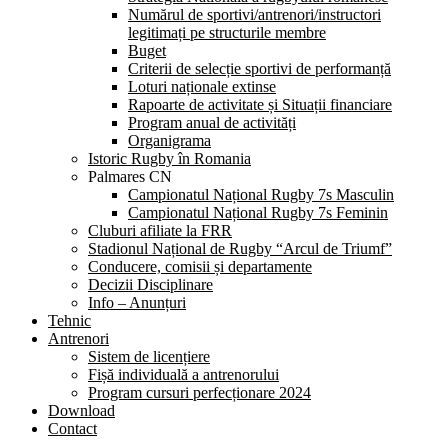
Numărul de sportivi/antrenori/instructori
legitimați pe structurile membre
Buget
Criterii de selecție sportivi de performanță
Loturi naționale extinse
Rapoarte de activitate și Situații financiare
Program anual de activități
Organigrama
Istoric Rugby în Romania
Palmares CN
Campionatul Național Rugby 7s Masculin
Campionatul Național Rugby 7s Feminin
Cluburi afiliate la FRR
Stadionul Național de Rugby “Arcul de Triumf”
Conducere, comisii și departamente
Decizii Disciplinare
Info – Anunțuri
Tehnic
Antrenori
Sistem de licențiere
Fișă individuală a antrenorului
Program cursuri perfecționare 2024
Download
Contact