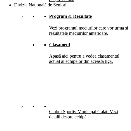
Divizia Națională de Seniori
Program & Rezultate
Vezi programul meciurilor care vor urma și
rezultatele meciurilor anterioare.
Clasament
Apasă aici pentru a vedea clasamentul
actual al echipelor din această ligă.
Clubul Sportiv Municipal Galati
Vezi
detalii despre echipă