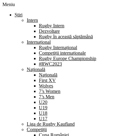
Meniu
Știri
Intern
Rugby Intern
Dezvoltare
Rugby în această săptămână
Internațional
Rugby Internațional
Competiții internaționale
Rugby Europe Championship
#RWC2023
Națională
Națională
First XV
Wolves
7’s Women
7’s Men
U20
U19
U18
U17
Liga de Rugby Kaufland
Competiții
Cupa României