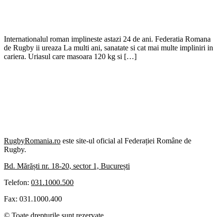
Internationalul roman implineste astazi 24 de ani. Federatia Romana
de Rugby ii ureaza La multi ani, sanatate si cat mai multe impliniri in
cariera. Uriasul care masoara 120 kg si […]
RugbyRomania.ro
este site-ul oficial al Federației Române de
Rugby.
Bd. Mărăști nr. 18-20, sector 1, București
Telefon:
031.1000.500
Fax: 031.1000.400
© Toate drepturile sunt rezervate.