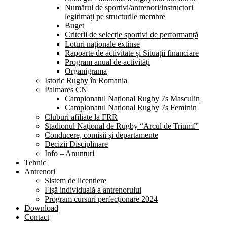
Numărul de sportivi/antrenori/instructori
legitimați pe structurile membre
Buget
Criterii de selecție sportivi de performanță
Loturi naționale extinse
Rapoarte de activitate și Situații financiare
Program anual de activități
Organigrama
Istoric Rugby în Romania
Palmares CN
Campionatul Național Rugby 7s Masculin
Campionatul Național Rugby 7s Feminin
Cluburi afiliate la FRR
Stadionul Național de Rugby “Arcul de Triumf”
Conducere, comisii și departamente
Decizii Disciplinare
Info – Anunțuri
Tehnic
Antrenori
Sistem de licențiere
Fișă individuală a antrenorului
Program cursuri perfecționare 2024
Download
Contact