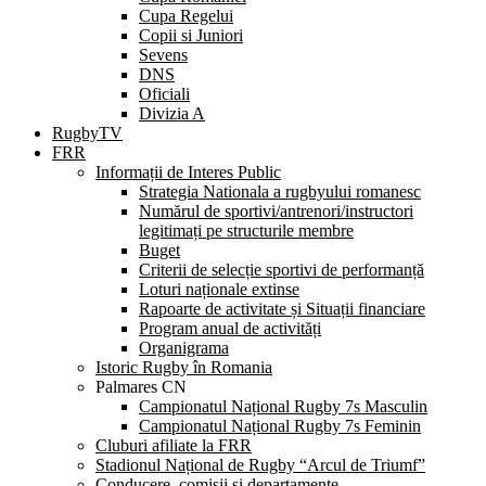
Cupa Regelui
Copii si Juniori
Sevens
DNS
Oficiali
Divizia A
RugbyTV
FRR
Informații de Interes Public
Strategia Nationala a rugbyului romanesc
Numărul de sportivi/antrenori/instructori
legitimați pe structurile membre
Buget
Criterii de selecție sportivi de performanță
Loturi naționale extinse
Rapoarte de activitate și Situații financiare
Program anual de activități
Organigrama
Istoric Rugby în Romania
Palmares CN
Campionatul Național Rugby 7s Masculin
Campionatul Național Rugby 7s Feminin
Cluburi afiliate la FRR
Stadionul Național de Rugby “Arcul de Triumf”
Conducere, comisii și departamente