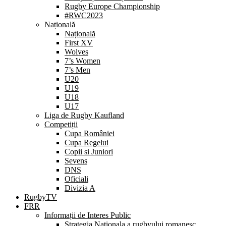
Rugby Europe Championship
#RWC2023
Națională
Națională
First XV
Wolves
7’s Women
7’s Men
U20
U19
U18
U17
Liga de Rugby Kaufland
Competiții
Cupa României
Cupa Regelui
Copii si Juniori
Sevens
DNS
Oficiali
Divizia A
RugbyTV
FRR
Informații de Interes Public
Strategia Nationala a rugbyului romanesc