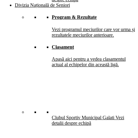
Divizia Națională de Seniori
Program & Rezultate
Vezi programul meciurilor care vor urma și
rezultatele meciurilor anterioare.
Clasament
Apasă aici pentru a vedea clasamentul
actual al echipelor din această ligă.
Clubul Sportiv Municipal Galati
Vezi
detalii despre echipă