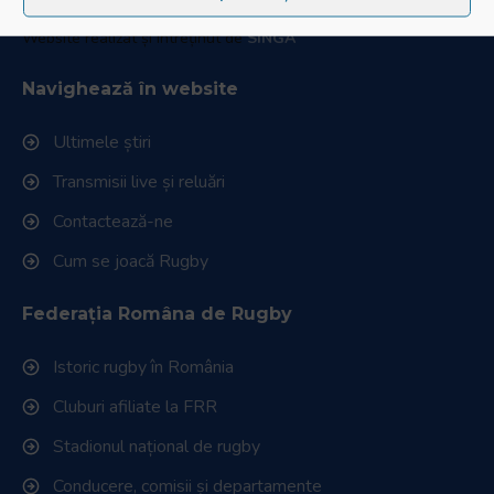
© Toate drepturile sunt rezervate.
Website realizat și întreținut de
SINGA
Navighează în website
Ultimele știri
Transmisii live și reluări
Contactează-ne
Cum se joacă Rugby
Federația Româna de Rugby
Istoric rugby în România
Cluburi afiliate la FRR
Stadionul național de rugby
Conducere, comisii și departamente