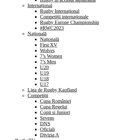
Internațional
Rugby Internațional
Competiții internaționale
Rugby Europe Championship
#RWC2023
Națională
Națională
First XV
Wolves
7’s Women
7’s Men
U20
U19
U18
U17
Liga de Rugby Kaufland
Competiții
Cupa României
Cupa Regelui
Copii si Juniori
Sevens
DNS
Oficiali
Divizia A