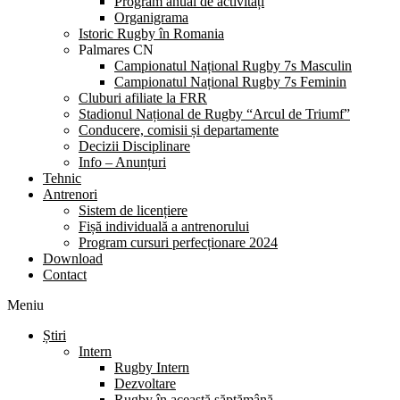
Program anual de activități
Organigrama
Istoric Rugby în Romania
Palmares CN
Campionatul Național Rugby 7s Masculin
Campionatul Național Rugby 7s Feminin
Cluburi afiliate la FRR
Stadionul Național de Rugby “Arcul de Triumf”
Conducere, comisii și departamente
Decizii Disciplinare
Info – Anunțuri
Tehnic
Antrenori
Sistem de licențiere
Fișă individuală a antrenorului
Program cursuri perfecționare 2024
Download
Contact
Meniu
Știri
Intern
Rugby Intern
Dezvoltare
Rugby în această săptămână