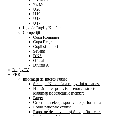
7’s Men
U20
U19
U18
U17
Liga de Rugby Kaufland
Competiții
Cupa României
Cupa Regelui
Copii si Juniori
Sevens
DNS
Oficiali
Divizia A
RugbyTV
FRR
Informații de Interes Public
Strategia Nationala a rugbyului romanesc
Numărul de sportivi/antrenori/instructori
legitimați pe structurile membre
Buget
Criterii de selecție sportivi de performanță
Loturi naționale extinse
Rapoarte de activitate și Situații financiare