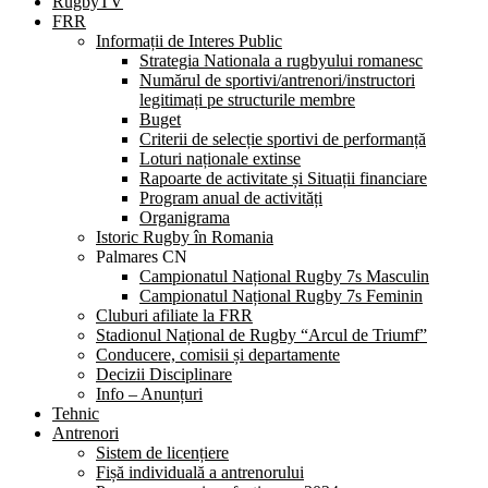
RugbyTV
FRR
Informații de Interes Public
Strategia Nationala a rugbyului romanesc
Numărul de sportivi/antrenori/instructori
legitimați pe structurile membre
Buget
Criterii de selecție sportivi de performanță
Loturi naționale extinse
Rapoarte de activitate și Situații financiare
Program anual de activități
Organigrama
Istoric Rugby în Romania
Palmares CN
Campionatul Național Rugby 7s Masculin
Campionatul Național Rugby 7s Feminin
Cluburi afiliate la FRR
Stadionul Național de Rugby “Arcul de Triumf”
Conducere, comisii și departamente
Decizii Disciplinare
Info – Anunțuri
Tehnic
Antrenori
Sistem de licențiere
Fișă individuală a antrenorului