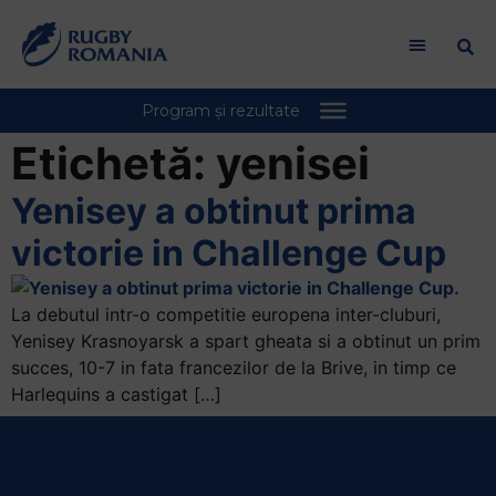
Bun
venit
la
cititorul
de
ecran
Etichetă:
yenisei
All
in
Yenisey a obtinut prima
One
victorie in Challenge Cup
Accessibility
Pentru
a
La debutul intr-o competitie europena inter-cluburi,
porni
Yenisey Krasnoyarsk a spart gheata si a obtinut un prim
cititorul
succes, 10-7 in fata francezilor de la Brive, in timp ce
de
Harlequins a castigat […]
ecran
All
in
One