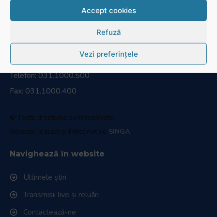
Accept cookies
Refuză
RugbyRomania.ro
este site-ul oficial al Federației Române
de Rugby.
Vezi preferințele
Bd. Mărăști nr. 18-20, sector 1, București
Telefon:
031.1000.500
Fax: 031.1000.400
© Toate drepturile sunt rezervate.
Website realizat și întreținut de
SINGA
Navighează în website
Ultimele știri
Transmisii live și reluări
Contactează-ne