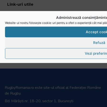
Link-uri utile
Administrează consimțăminte
Website-ul nostru folosește cookie-uri pentru a oferi o experiență cât mai plă
Accept cook
Refuză
Vezi preferin
RugbyRomania.ro
este site-ul oficial al Federației Române
de Rugby.
Bd. Mărăști nr. 18-20, sector 1, București