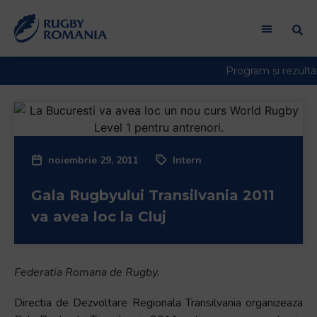
Welcome
to
All
in
One
Accessibility
screen
reader.
To
noiembrie 29, 2011
Intern
start
the
Gala Rugbyului Transilvania 2011
All
in
va avea loc la Cluj
One
Accessibility
screen
Federatia Romana de Rugby.
reader,
press
Directia de Dezvoltare Regionala Transilvania organizeaza
"Ctrl