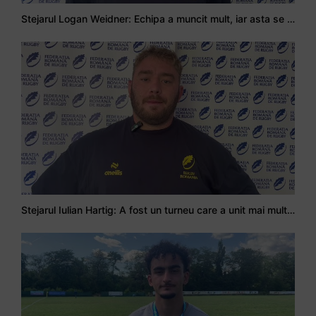
Stejarul Logan Weidner: Echipa a muncit mult, iar asta se va vedea în meciurile de la Nations Cup
Stejarul Iulian Hartig: A fost un turneu care a unit mai mult echipa