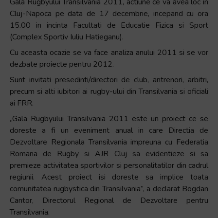
Gala Rugbyului Transilvania 2011, actiune ce va avea loc in
+
Cluj-Napoca pe data de 17 decembrie, incepand cu ora
/".
15.00 in incinta Facultati de Educatie Fizica si Sport
This
(Complex Sportiv Iuliu Hatieganu).
shortcut
Cu aceasta ocazie se va face analiza anului 2011 si se vor
activates
dezbate proiecte pentru 2012.
the
Sunt invitati presedinti/directori de club, antrenori, arbitri,
screen
precum si alti iubitori ai rugby-ului din Transilvania si oficiali
reader
ai FRR.
to
help
„Gala Rugbyului Transilvania 2011 este un proiect ce se
you
doreste a fi un eveniment anual in care Directia de
navigate
Dezvoltare Regionala Transilvania impreuna cu Federatia
and
Romana de Rugby si AJR Cluj sa evidentieze si sa
interact
premieze activitatea sportivilor si personalitatilor din cadrul
with
regiunii. Acest proiect isi doreste sa implice toata
the
comunitatea rugbystica din Transilvania”, a declarat Bogdan
content.
Cantor, Directorul Regional de Dezvoltare pentru
Transilvania.