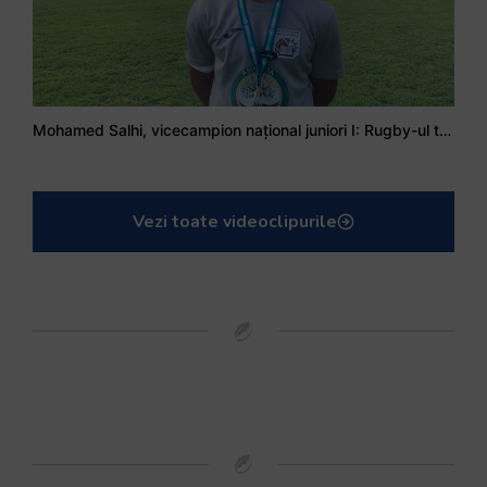
Mohamed Salhi, vicecampion național juniori I: Rugby-ul te învață să accepți și înfrângerile
Vezi toate videoclipurile