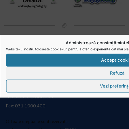
Administrează consimțămintel
Website-ul nostru folosește cookie-uri pentru a oferi o experiență cât mai plă
Accept cooki
RugbyRomania.ro
este site-ul oficial al Federației Române
Refuză
de Rugby.
Vezi preferinț
Bd. Mărăști nr. 18-20, sector 1, București
Telefon:
031.1000.500
Fax: 031.1000.400
© Toate drepturile sunt rezervate.