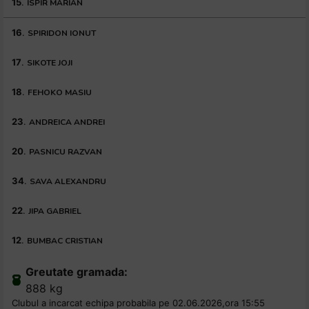
15
.
ISPIR MARIAN
16
.
SPIRIDON IONUT
17
.
SIKOTE JOJI
18
.
FEHOKO MASIU
23
.
ANDREICA ANDREI
20
.
PASNICU RAZVAN
34
.
SAVA ALEXANDRU
22
.
JIPA GABRIEL
12
.
BUMBAC CRISTIAN
Greutate gramada:
888 kg
Clubul a incarcat echipa probabila pe 02.06.2026,ora 15:55