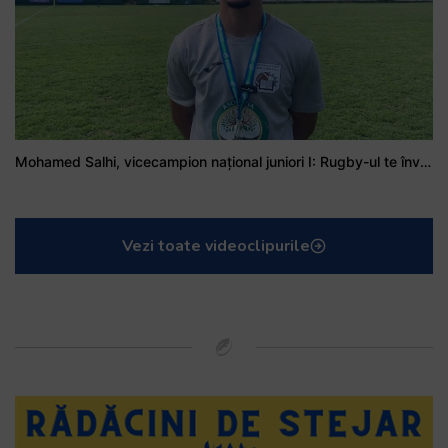
Mohamed Salhi, vicecampion național juniori I: Rugby-ul te învață să accepți și înfrângerile
Vezi toate videoclipurile