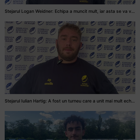
Stejarul Logan Weidner: Echipa a muncit mult, iar asta se va vedea în meciurile de la Nations Cup
Stejarul Iulian Hartig: A fost un turneu care a unit mai mult echipa