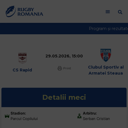
Welcome
to
All
in
One
Accessibility
screen
reader.
29.05.2026, 15:00
To
start
Clubul Sportiv al
Print
CS Rapid
the
Armatei Steaua
All
in
One
Detalii meci
Accessibility
screen
reader,
Stadion:
Arbitru:
Parcul Copilului
Serban Cristian
press
"Ctrl