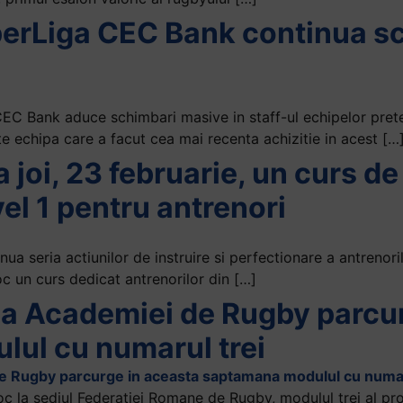
perLiga CEC Bank continua s
EC Bank aduce schimbari masive in staff-ul echipelor pret
e echipa care a facut cea mai recenta achizitie in acest […
a joi, 23 februarie, un curs d
l 1 pentru antrenori
 seria actiunilor de instruire si perfectionare a antrenoril
loc un curs dedicat antrenorilor din […]
a a Academiei de Rugby parcu
ul cu numarul trei
oc la sediul Federatiei Romane de Rugby, modulul trei al pr