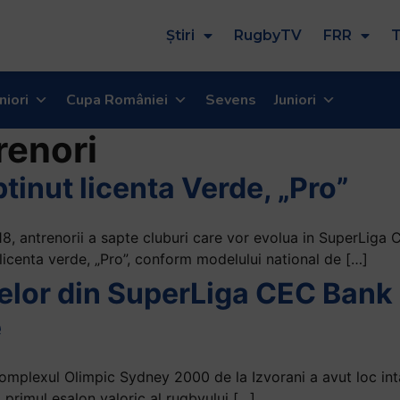
Știri
RugbyTV
FRR
T
niori
Cupa României
Sevens
Juniori
renori
tinut licenta Verde, „Pro”
8, antrenorii a sapte cluburi care vor evolua in SuperLiga 
licenta verde, „Pro”, conform modelului national de […]
elor din SuperLiga CEC Bank 
e
Complexul Olimpic Sydney 2000 de la Izvorani a avut loc int
primul esalon valoric al rugbyului […]