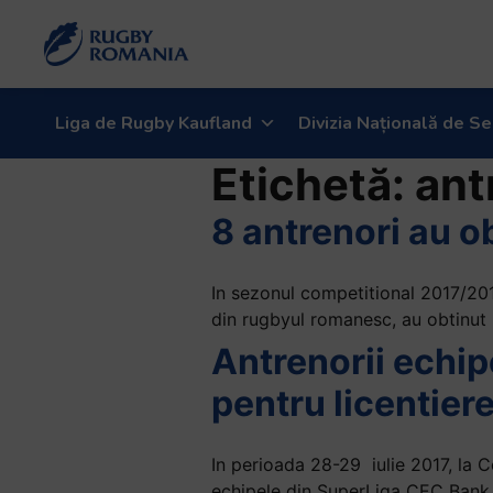
Liga de Rugby Kaufland
Divizia Națională de Se
Etichetă:
ant
8 antrenori au ob
In sezonul competitional 2017/201
din rugbyul romanesc, au obtinut 
Antrenorii echip
pentru licentier
In perioada 28-29 iulie 2017, la 
echipele din SuperLiga CEC Bank, 