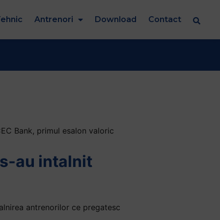
ehnic
Antrenori
Download
Contact
CEC Bank, primul esalon valoric
s-au intalnit
alnirea antrenorilor ce pregatesc