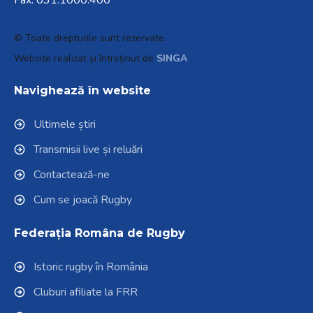
Fax: 031.1000.400
© Toate drepturile sunt rezervate.
Website realizat și întreținut de
SINGA
Navighează în website
Ultimele știri
Transmisii live și reluări
Contactează-ne
Cum se joacă Rugby
Federația Româna de Rugby
Istoric rugby în România
Cluburi afiliate la FRR