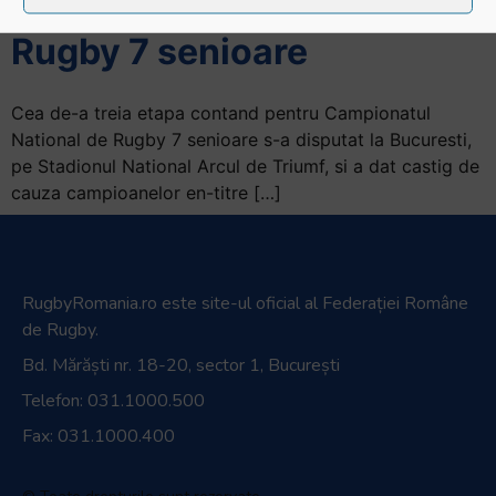
Campionatul National de
Rugby 7 senioare
Cea de-a treia etapa contand pentru Campionatul
National de Rugby 7 senioare s-a disputat la Bucuresti,
pe Stadionul National Arcul de Triumf, si a dat castig de
cauza campioanelor en-titre […]
RugbyRomania.ro
este site-ul oficial al Federației Române
de Rugby.
Bd. Mărăști nr. 18-20, sector 1, București
Telefon:
031.1000.500
Fax: 031.1000.400