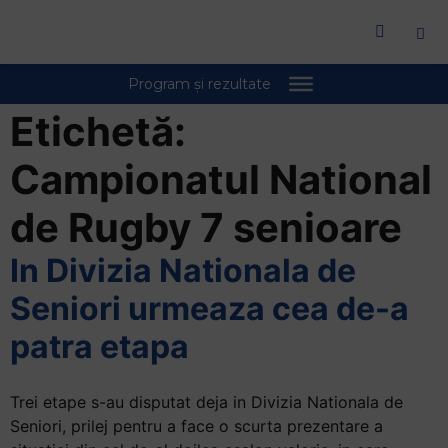
Welcome
to
All
in
One
Etichetă:
Accessibility
screen
Campionatul National
reader.
To
de Rugby 7 senioare
start
the
In Divizia Nationala de
All
in
Seniori urmeaza cea de-a
One
patra etapa
Accessibility
screen
reader,
Trei etape s-au disputat deja in Divizia Nationala de
press
Seniori, prilej pentru a face o scurta prezentare a
"Ctrl