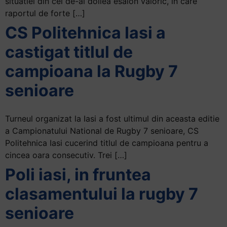
situatiei din cel de-al doilea esalon valoric, in care
+
raportul de forte […]
/".
CS Politehnica Iasi a
This
shortcut
castigat titlul de
activates
campioana la Rugby 7
the
screen
senioare
reader
to
Turneul organizat la Iasi a fost ultimul din aceasta editie
help
a Campionatului National de Rugby 7 senioare, CS
you
Politehnica Iasi cucerind titlul de campioana pentru a
navigate
cincea oara consecutiv. Trei […]
and
interact
Poli iasi, in fruntea
with
clasamentului la rugby 7
the
content.
senioare