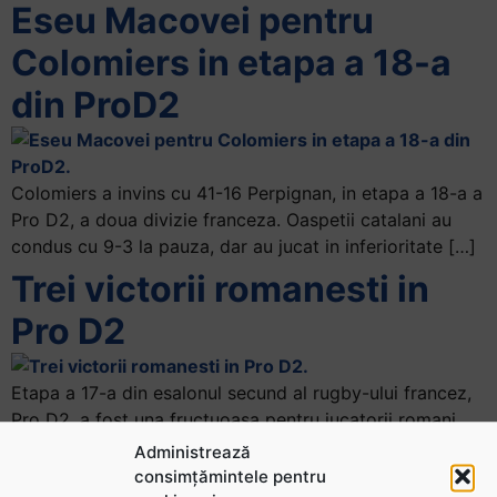
Eseu Macovei pentru
Colomiers in etapa a 18-a
din ProD2
Colomiers a invins cu 41-16 Perpignan, in etapa a 18-a a
Pro D2, a doua divizie franceza. Oaspetii catalani au
condus cu 9-3 la pauza, dar au jucat in inferioritate […]
Trei victorii romanesti in
Pro D2
Etapa a 17-a din esalonul secund al rugby-ului francez,
Pro D2, a fost una fructuoasa pentru jucatorii romani
care evolueaza in aceasta competitie. Colomiers s-a
Administrează
impus in deplasare, pe terenul […]
consimțămintele pentru