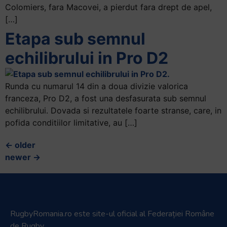
Colomiers, fara Macovei, a pierdut fara drept de apel,
[…]
Etapa sub semnul
echilibrului in Pro D2
Runda cu numarul 14 din a doua divizie valorica
franceza, Pro D2, a fost una desfasurata sub semnul
echilibrului. Dovada si rezultatele foarte stranse, care, in
pofida conditiilor limitative, au […]
←
older
newer
→
RugbyRomania.ro
este site-ul oficial al Federației Române
de Rugby.