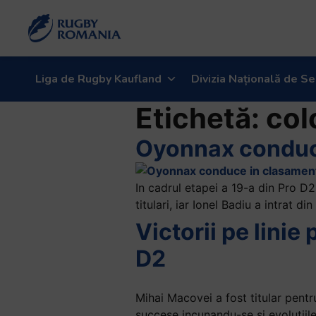
Welcome
to
All
in
One
Liga de Rugby Kaufland
Divizia Națională de Se
Accessibility
Etichetă:
col
screen
reader.
Oyonnax conduce
To
start
the
In cadrul etapei a 19-a din Pro D2
All
titulari, iar Ionel Badiu a intrat din
in
Victorii pe linie
One
Accessibility
D2
screen
reader,
press
Mihai Macovei a fost titular pent
"Ctrl
succese incunandu-se si evolutiile 