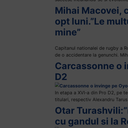
+
Mihai Macovei, c
/".
opt luni.”Le mul
This
shortcut
mine”
activates
the
screen
Capitanul nationalei de rugby a R
reader
de o accidentare la genunchi. Miha
to
Carcassonne o i
help
D2
you
navigate
and
In etapa a XVI-a din Pro D2, pe te
interact
titulari, respectiv Alexandru Tarus 
with
Otar Turashvili:
the
content.
cu gandul si la 