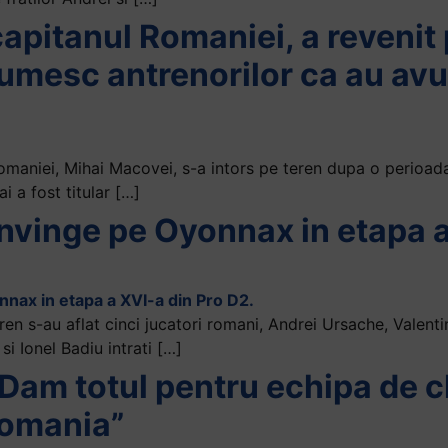
apitanul Romaniei, a revenit
tumesc antrenorilor ca au avu
omaniei, Mihai Macovei, s-a intors pe teren dupa o perioad
i a fost titular […]
nvinge pe Oyonnax in etapa a
ren s-au aflat cinci jucatori romani, Andrei Ursache, Valent
si Ionel Badiu intrati […]
”Dam totul pentru echipa de 
Romania”