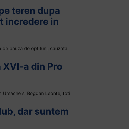
 pe teren dupa
t incredere in
a de pauza de opt luni, cauzata
 XVI-a din Pro
in Ursache si Bogdan Leonte, toti
club, dar suntem