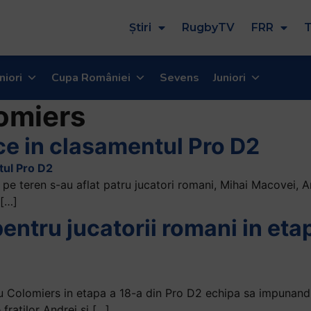
Știri
RugbyTV
FRR
T
niori
Cupa României
Sevens
Juniori
omiers
 in clasamentul Pro D2
 pe teren s-au aflat patru jucatori romani, Mihai Macovei, An
 […]
 pentru jucatorii romani in eta
ru Colomiers in etapa a 18-a din Pro D2 echipa sa impunandu-
fratilor Andrei si […]