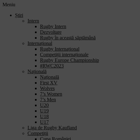
Meniu
Știri
Intern
Rugby Intern
Dezvoltare
Rugby în această săptămână
Internațional
Rugby Internațional
Competiții internaționale
Rugby Europe Championship
#RWC2023
Națională
Națională
First XV
Wolves
7’s Women
7’s Men
U20
U19
U18
U17
Liga de Rugby Kaufland
Competiții
Cupa României