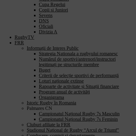
Cupa Regelui
Copii si Juniori
Sevens
DNS
Oficiali
Divizia A
RugbyTV
FRR
Informații de Interes Public
Strategia Nationala a rugbyului romanesc
Numărul de sportivi/antrenori/instructori
legitimați pe structurile membre
Buget
Criterii de selecție sportivi de performanță
Loturi naționale extinse
Rapoarte de activitate și Situații financiare
Program anual de activități
Organigrama
Istoric Rugby în Romania
Palmares CN
Campionatul Național Rugby 7s Masculin
Campionatul Național Rugby 7s Feminin
Cluburi afiliate la FRR
Stadionul Național de Rugby “Arcul de Triumf”
Conducere, comisii și departamente