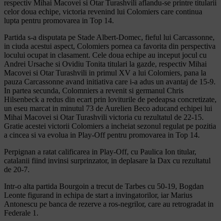
respectiv Mihai Macovei si Otar Turashvili aflandu-se printre titularii
celor doua echipe, victoria revenind lui Colomiers care continua
lupta pentru promovarea in Top 14.
Partida s-a disputata pe Stade Albert-Domec, fieful lui Carcassonne,
in ciuda acestui aspect, Colomiers pornea ca favorita din perspectiva
locului ocupat in clasament. Cele doua echipe au inceput jocul cu
Andrei Ursache si Ovidiu Tonita titulari la gazde, respectiv Mihai
Macovei si Otar Turashvili in primul XV a lui Colomiers, pana la
pauza Carcassonne avand initiativa care i-a adus un avantaj de 15-9.
In partea secunda, Colomniers a revenit si germanul Chris
Hilsenbeck a redus din ecart prin loviturile de pedeapsa concretizate,
un eseu marcat in minutul 73 de Aurelien Beco aducand echipei lui
Mihai Macovei si Otar Turashvili victoria cu rezultatul de 22-15.
Gratie acestei victorii Colomiers a incheiat sezonul regulat pe pozitia
a cincea si va evolua in Play-Off pentru promovarea in Top 14.
Perpignan a ratat calificarea in Play-Off, cu Paulica Ion titular,
catalanii fiind invinsi surprinzator, in deplasare la Dax cu rezultatul
de 20-7.
Intr-o alta partida Bourgoin a trecut de Tarbes cu 50-19, Bogdan
Leonte figurand in echipa de start a invingatorilor, iar Marius
Antonescu pe banca de rezerve a ros-negrilor, care au retrogradat in
Federale 1.