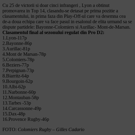
Cu 25 de victorii si doar cinci infrangeri , Lyon a obtinut
promovarea in Top 14, clasandu-se detasat pe prima pozitie a
clasamentului, in prima faza din Play-Off-ul care va desemna cea
de-a doua echipa care va face pasul in esalonul de elita urmand sa se
dispute partidele: Bayonne-Colomiers si Aurillac- Mont-de-Marsan.
Clasamentul final al sezonului regulat din Pro D2:
1.Lyon-117p
2.Bayonne-86p
3.Aurillac-81p
4.Mont de Marsan-78p
5.Colomiers-78p
6.Beziers-77p
7.Perpignan-73p
8.Biarritz-64p
9.Bourgoin-62p
10.Albi-62p
11.Narbonne-60p
12.Montauban-58p
13.Tarbes -53p
14.Carcassonne-49p
15.Dax-48p
16.Provence Rugby-46p
FOTO:
Colomiers Rugby – Gilles Cadario