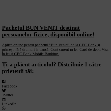
Pachetul BUN VENIT destinat
persoanelor fizice, disponibil online!
Aplică online pentru pachetul "Bun Venit!" de la CEC Bank și
primești fără drumuri la bancă: Cont curent în lei, Card de debit Visa
în lei și CEC Bank Mobile Banking.​
Ți-a plăcut articolul? Distribuie-l către
prietenii tăi:
Facebook
Twitter
LinkedIn