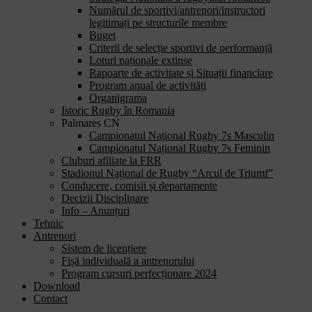
Numărul de sportivi/antrenori/instructori
legitimați pe structurile membre
Buget
Criterii de selecție sportivi de performanță
Loturi naționale extinse
Rapoarte de activitate și Situații financiare
Program anual de activități
Organigrama
Istoric Rugby în Romania
Palmares CN
Campionatul Național Rugby 7s Masculin
Campionatul Național Rugby 7s Feminin
Cluburi afiliate la FRR
Stadionul Național de Rugby “Arcul de Triumf”
Conducere, comisii și departamente
Decizii Disciplinare
Info – Anunțuri
Tehnic
Antrenori
Sistem de licențiere
Fișă individuală a antrenorului
Program cursuri perfecționare 2024
Download
Contact