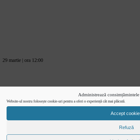
29 martie | ora 12:00
Administrează consimțămintele 
Website-ul nostru folosește cookie-uri pentru a oferi o experiență cât mai plăcută.
Accept cookie
SCM Timișoara - CS Dinamo
Refuză
29 - 28