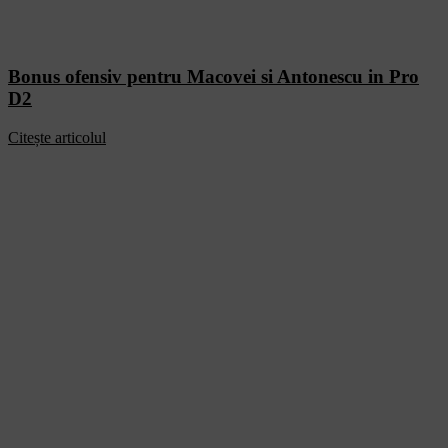
Bonus ofensiv pentru Macovei si Antonescu in Pro
D2
Citește articolul