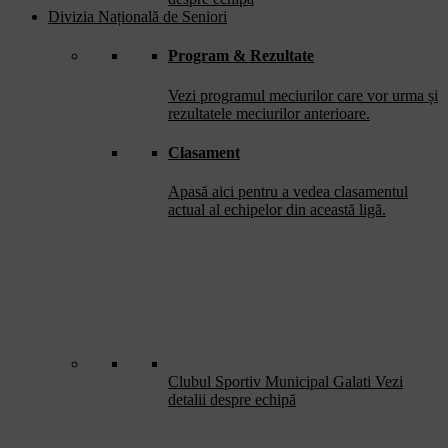
Divizia Națională de Seniori
Program & Rezultate
Vezi programul meciurilor care vor urma și
rezultatele meciurilor anterioare.
Clasament
Apasă aici pentru a vedea clasamentul
actual al echipelor din această ligă.
Clubul Sportiv Municipal Galati
Vezi
detalii despre echipă