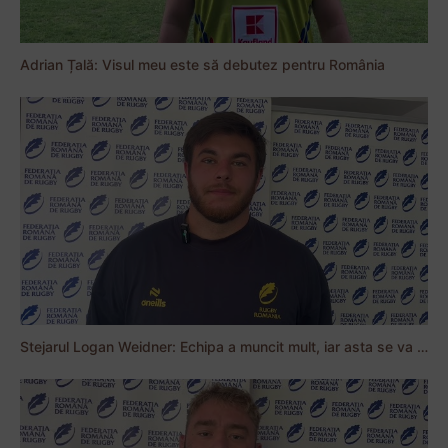
Adrian Țală: Visul meu este să debutez pentru România
Stejarul Logan Weidner: Echipa a muncit mult, iar asta se va vedea în meciurile de la Nations Cup