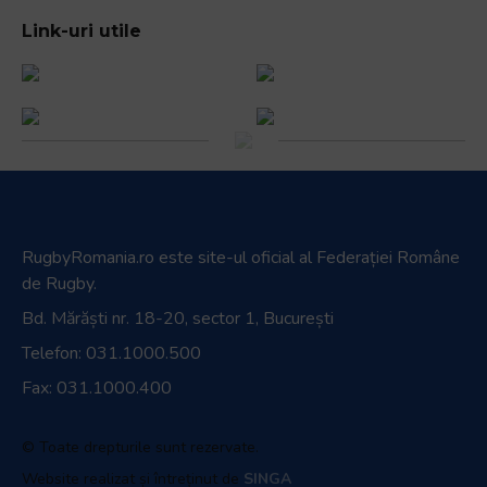
Link-uri utile
RugbyRomania.ro
este site-ul oficial al Federației Române
de Rugby.
Bd. Mărăști nr. 18-20, sector 1, București
Telefon:
031.1000.500
Fax: 031.1000.400
© Toate drepturile sunt rezervate.
Website realizat și întreținut de
SINGA