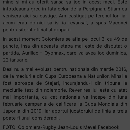
mine si mi-au oferit sansa sa joc in acest meci. Este
intotdeauna greu in fata celor de la Perpignan. Stiam ca
venisera aici sa castige. Am castigat pe terenul lor, iar
acum erau dornici sa isi ia revansa”, a spus Macovei
pentru site-ul oficial al gruparii.
In acest moment Colomiers se afla pe locul 3, cu 49 de
puncte, insa din aceasta etapa mai este de disputat o
partida, Aurillac – Oyonnax, care va avea loc duminica,
22 ianuarie.
Desi nu a mai evoluat pentru nationala din martie 2016,
de la meciurile din Cupa Europeana a Natiunilor, Mihai a
fost aproape de Stejari, incurajandu-i din tribune la
meciurile test din noiembrie. Revenirea lui este cu atat
mai importanta, cu cat nationala va incepe din luna
februarie campania de calificare la Cupa Mondiala din
Japonia din 2019, iar aportul jucatorului de linia a treia
poate fi unul considerabil.
FOTO: Colomiers-Rugby Jean-Louis Mevel Facebook