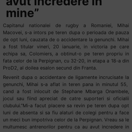
avut incredere in
mine”
Capitanul nationalei de rugby a Romaniei, Mihai
Macovei, s-a intors pe teren dupa o perioada de pauza
de opt luni, cauzata de o accidentare la genunchi. Mihai
a fost titular vineri, 20 ianuarie, in victoria pe care
echipa sa, Colomiers, a obtinut-o pe teren propriu in
fata celor de la Perpignan, cu 32-20, in etapa a 18-a din
ProD2, al doilea esalon secund din Franta.
Revenit dupa o accidentare de ligamente incrucisate la
genunchi, Mihai s-a aflat in teren pana in minutul 55,
cand a fost inlocuit de Stephane Mbarga Onambele,
jocul sau fiind apreciat de catre suporteri si oficialii
clubului.”Mi-a facut placere sa revin pe teren dupa opt
luni de absenta si sa fiu alaturi de colegi pentru a face
un meci bun impotriva celor de la Perpignan. Vreau sa le
multumesc antrenorilor pentru ca au avut incredere in