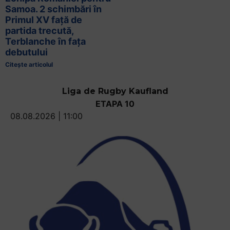
Samoa. 2 schimbări în
Primul XV față de
partida trecută,
Terblanche în fața
debutului
Citește articolul
Liga de Rugby Kaufland
ETAPA 10
08.08.2026 | 11:00