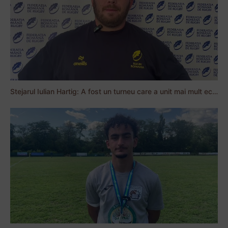
Stejarul Iulian Hartig: A fost un turneu care a unit mai mult echipa